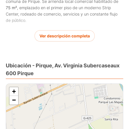
comuna de Pirque. Se arrienda local comercial habilitado de
75 m²
, emplazado en el primer piso de un moderno Strip
Center, rodeado de comercio, servicios y un constante flujo
de público.
Su distribución permite una rápida puesta en marcha,
Ver descripción completa
reduciendo tiempos y costos de habilitación. Es una excelente
alternativa para retail, gastronomía, salud, oficinas de
atención, estética, minimarket, farmacias y diversos servicios
profesionales.
Ubicación - Pirque, Av. Virginia Subercaseaux
Características:
600 Pirque
• Superficie: 75 m²
• Local habilitado
• Primer piso
+
• Arriendo:
UF 52,50 + IVA
−
• Disponibilidad inmediata
No dejes pasar esta oportunidad de posicionar tu negocio en
un entorno comercial consolidado.
Bello Propiedades Gestión Inmobiliaria