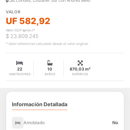
Las Condes, Costaner Sur con Andrés Bello
VALOR
UF 582,92
Valor (CLP aprox.)*
$ 23.809.245
* Valor referencial calculado desde el valor original.
22
10
870,03 m²
HABITACIONES
BAÑOS
SUPERFICIE
Información Detallada
Amoblado
No