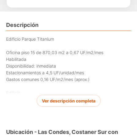
Descripción
Edificio Parque Titanium
Oficina piso 15 de 870,03 m2 a 0,67 UF/m2/mes
Habilitada
Disponibilidad: inmediata
Estacionamientos a 4,5 UF/unidad/mes
Gastos comunes 0,16 UF/m2/mes (aprox.)
Edificio
Sistema de clima hidrogestión
Ver descripción completa
Sistema de seguridad CCTV, detectores de humo, sprinklers
Proyecto de tres torres con una altura de 82 mts.
Estación de metro cercana Tobalaba
Ubicación - Las Condes, Costaner Sur con