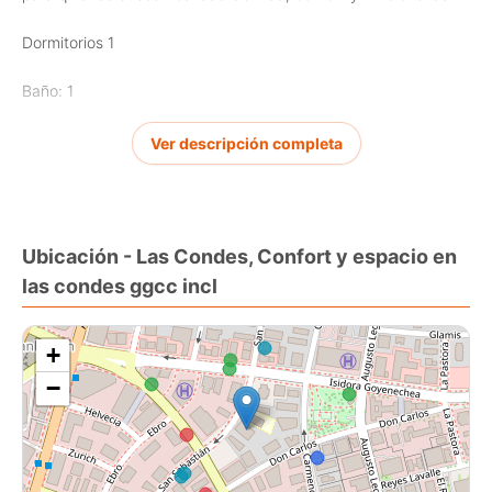
Dormitorios 1
Baño: 1
Piso flotante
Ver descripción completa
GGCC Incluidos
Contáctanos para más información y para coordinar tu cita!
Ubicación - Las Condes, Confort y espacio en
las condes ggcc incl
Se pide: Mes de arriendo, mes de garantía
Comisión gestión inmobiliaria 50%
+
LG
−