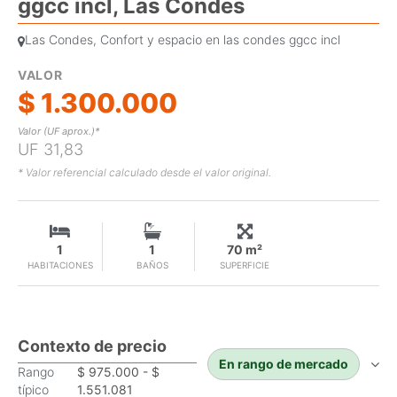
ggcc incl, Las Condes
Las Condes, Confort y espacio en las condes ggcc incl
VALOR
$ 1.300.000
Valor (UF aprox.)*
UF 31,83
* Valor referencial calculado desde el valor original.
1
1
70 m²
HABITACIONES
BAÑOS
SUPERFICIE
Contexto de precio
En rango de mercado
Rango
$ 975.000 - $
típico
1.551.081