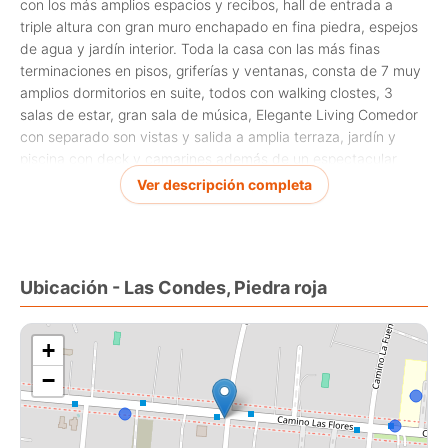
con los más amplios espacios y recibos, hall de entrada a
triple altura con gran muro enchapado en fina piedra, espejos
de agua y jardín interior. Toda la casa con las más finas
terminaciones en pisos, griferías y ventanas, consta de 7 muy
amplios dormitorios en suite, todos con walking clostes, 3
salas de estar, gran sala de música, Elegante Living Comedor
con separado son vistas y salida a amplia terraza, jardín y
piscina con deck y camarines además de un espectacular
quincho techado en obra. En zócalo hay increíble piscina
Ver descripción completa
interior temperada con salida al exterior, con techos de doble
altura que termina en escalera que conecta a los jardines.
Lucarnas en doble altura sobre piscina. Gimnasio, 2
Camarines, 3 Baños, Sala de cine y enorme Sala de juegos de
Ubicación - Las Condes, Piedra roja
150 mts2. Propiedad con terminaciones finales pendientes,
ideal como gran Residencia, Embajadas, Senior Suites e
Inmobiliarias.
+
−