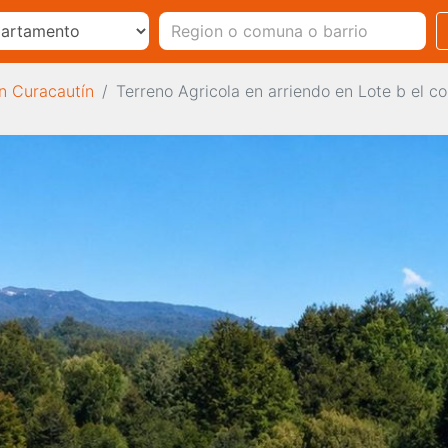
en Curacautín
Terreno Agricola en arriendo en Lote b el c