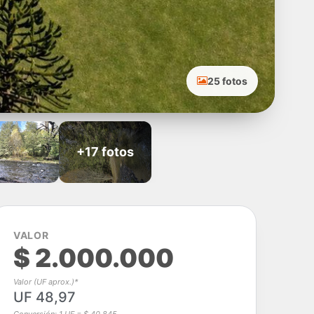
25 fotos
+17 fotos
VALOR
$ 2.000.000
Valor (UF aprox.)*
UF 48,97
Conversión: 1 UF = $ 40.845