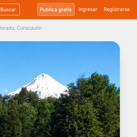
Ingresar
Registrarse
Buscar
Publica gratis
olorado, Curacautín