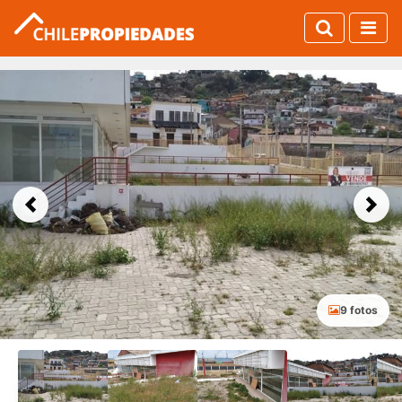
Previous
Next
9 fotos