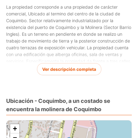
La propiedad corresponde a una propiedad de carácter
comercial, Ubicado al termino del centro de la ciudad de
Coquimbo. Sector relativamente industrializado por la
existencia del puerto de Coquimbo y la Molinera (Sector Barrio
Ingles). Es un terreno en pendiente en donde se realizo un
trabajo de movimiento de tierra y la posterior construcción de
cuatro terrazas de exposición vehicular. La propiedad cuenta
con una edificación que alberga oficinas, sala de ventas y
servicios. Específicamente la propiedad da frente a tres calles
: Calle Aldunate ( frente), Calle Vicuña (Lateral), Calle Aníbal
Ver descripción completa
pinto (Fondo). Cuenta con buena movilización a través de
líneas de colectivos y micros.
Según certificado de informes previos: Zona de edificación:
Ubicación - Coquimbo, a un costado se
ZCH1, ZCH1a Y AR2.
encuentra la molinera de Coquimbo
+
−