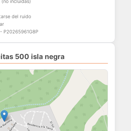
(no incluidas)
arse del ruido
ar
va - P20265961G8P
itas 500 isla negra