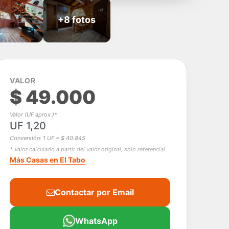
+8 fotos
VALOR
$ 49.000
Valor (UF aprox.)*
UF 1,20
Conversión: 1 UF = $ 40.845
* Valor calculado a partir del valor original, solo referencial.
Más Casas en El Tabo
Contactar por Email
WhatsApp