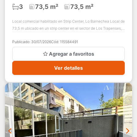
3
73,5 m²
73,5 m²
Local comercial habilitado en Strip Center, Lo Barnechea Local de
73,5 m ubicado en un strip center en el sector de Los Trapenses,
Lo Barnechea. Empla...
Publicado:
30/07/2026
Cód:
115584491
Agregar a favoritos
Ver detalles