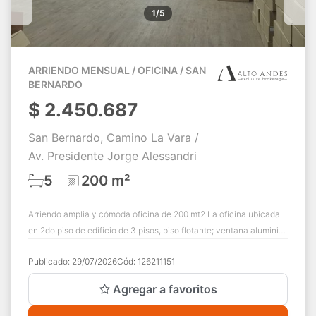
1/5
ARRIENDO MENSUAL / OFICINA / SAN
BERNARDO
$
2.450.687
San Bernardo, Camino La Vara /
Av. Presidente Jorge Alessandri
5
200 m²
Arriendo amplia y cómoda oficina de 200 mt2 La oficina ubicada
en 2do piso de edificio de 3 pisos, piso flotante; ventana aluminio,
equipado con un to...
Publicado:
29/07/2026
Cód:
126211151
Agregar a favoritos