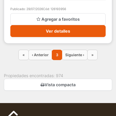
Baño. Cuenta con dos ...
Publicado:
29/07/2026
Cód:
126193956
Agregar a favoritos
Ver detalles
«
‹ Anterior
3
Siguiente ›
»
Propiedades encontradas: 974
Vista compacta