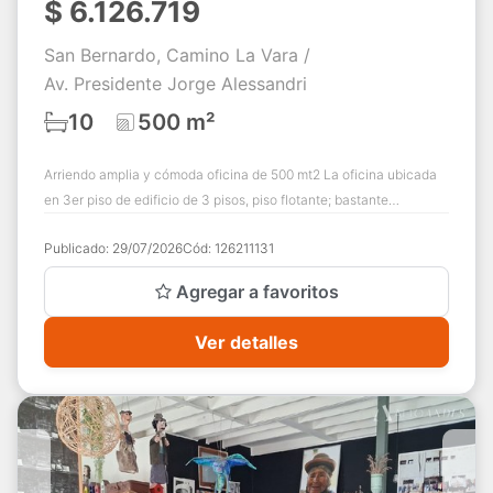
$
6.126.719
San Bernardo, Camino La Vara /
Av. Presidente Jorge Alessandri
10
500 m²
Arriendo amplia y cómoda oficina de 500 mt2 La oficina ubicada
en 3er piso de edificio de 3 pisos, piso flotante; bastante
iluminado y alto, ventana a...
Publicado:
29/07/2026
Cód:
126211131
Agregar a favoritos
Ver detalles