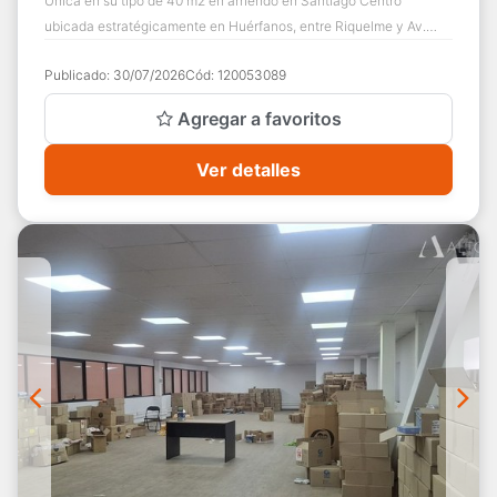
Única en su tipo de 40 m2 en arriendo en Santiago Centro
ubicada estratégicamente en Huérfanos, entre Riquelme y Av.
Manuel Rodriguez, sobre la carret...
Publicado:
30/07/2026
Cód:
120053089
Agregar a favoritos
Ver detalles