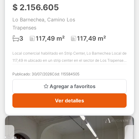
$
2.156.605
Lo Barnechea, Camino Los
Trapenses
3
117,49 m²
117,49 m²
Local comercial habilitado en Strip Center, Lo Barnechea Local de
117,49 m ubicado en un strip center en el sector de Los Trapenses,
Lo Barnechea. Emp...
Publicado:
30/07/2026
Cód:
115584505
Agregar a favoritos
Ver detalles