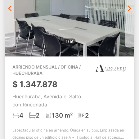
1/16
ARRIENDO MENSUAL / OFICINA /
HUECHURABA
$
1.347.878
Huechuraba, Avenida el Salto
con Rinconada
4
2
130 m²
2
Espectacular oficina en arriendo. Única en su tipo. Emplazada en
décimo piso de un edificio clase A +. Tipología; Hall de acceso,