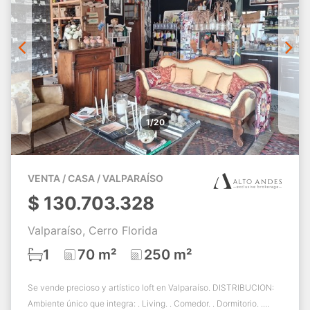
1/20
VENTA / CASA / VALPARAÍSO
$
130.703.328
Valparaíso, Cerro Florida
1
70 m²
250 m²
Se vende precioso y artístico loft en Valparaíso. DISTRIBUCION:
Ambiente único que integra: . Living. . Comedor. . Dormitorio. .