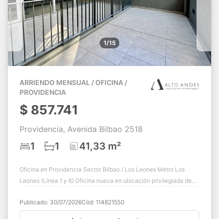
1/15
ARRIENDO MENSUAL / OFICINA /
PROVIDENCIA
$
857.741
Providencia, Avenida Bilbao 2518
1
1
41,33 m²
Oficina en Providencia Sector Bilbao / Los Leones Metro Los
Leones (Línea 1 y 6) Oficina nueva en ubicación privilegiada de
Providencia, a pasos del n...
Publicado:
30/07/2026
Cód:
114821550