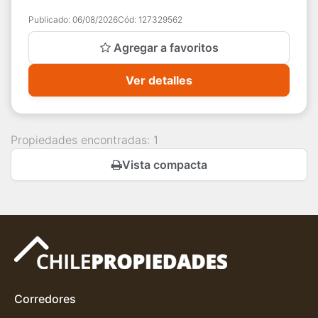
inigualable al Lago y al Vo...
Publicado:
06/08/2026
Cód:
127329562
Agregar a favoritos
Ver detalles
Propiedades encontradas: 1
Vista compacta
Corredores