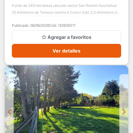
Fundo de 240 hectáreas ubicado sector San Ramón Huichahue
25 kilómetros de Temuco camino a Cunco Solo 3,3 kilómetros de
camino de ripio en buen estado...
Publicado:
06/06/2026
Cód:
120929317
Agregar a favoritos
Ver detalles