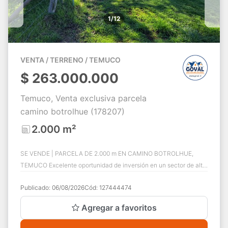
1/12
VENTA / TERRENO / TEMUCO
$
263.000.000
Temuco, Venta exclusiva parcela
camino botrolhue (178207)
2.000 m²
SE VENDE | PARCELA DE 2.000 m EN CAMINO BOTROLHUE,
TEMUCO Excelente oportunidad de inversión en un sector de alta
plusvalía y crecimiento urbano. GOVA...
Publicado:
06/08/2026
Cód:
127444474
Agregar a favoritos