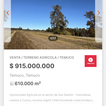
1/17
VENTA / TERRENO AGRICOLA / TEMUCO
$
915.000.000
Temuco, Temuco
610.000 m²
Oportunidad Agrícola en el sector de San Ramón - Huichahue,
camino a Cunco, novena región Chile Excelente conectividad y
gran potencial de ampliación ...