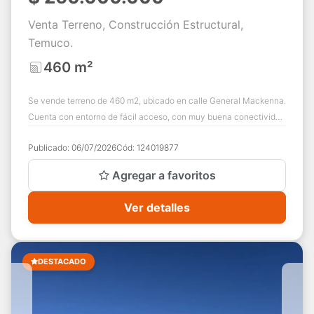
Venta Terreno, Construcción Estructural,
Temuco.
460 m²
Se vende terreno de 460 m2, ubicado en calle General Mackenna.
Cuenta con entorno de fácil acceso, con muy buena conectividad
y flujo constante de veh...
Publicado:
06/07/2026
Cód:
124019877
Agregar a favoritos
Ver detalles
DESTACADO