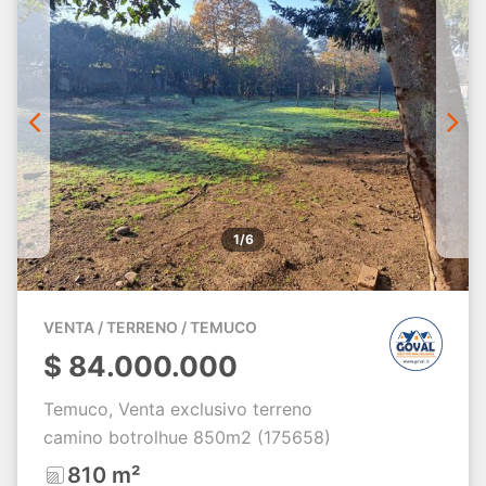
1/6
VENTA / TERRENO / TEMUCO
$
84.000.000
Temuco, Venta exclusivo terreno
camino botrolhue 850m2 (175658)
810 m²