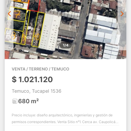
1/4
VENTA / TERRENO / TEMUCO
$
1.021.120
Temuco, Tucapel 1536
680 m²
Precio incluye: diseño arquitectónico, ingenierías y gestión de
permisos correspondientes. Venta Sitio n°1. Cerca av. Caupolicán,
Cesfam y Supermercad...