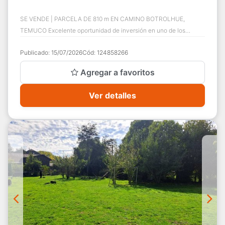
SE VENDE | PARCELA DE 810 m EN CAMINO BOTROLHUE,
TEMUCO Excelente oportunidad de inversión en uno de los
sectores con mayor crecimiento y plusvalía de...
Publicado:
15/07/2026
Cód:
124858266
Agregar a favoritos
Ver detalles