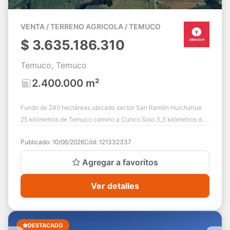
VENTA / TERRENO AGRICOLA / TEMUCO
$
3.635.186.310
Temuco, Temuco
2.400.000 m²
Fundo de 240 hectáreas ubicado sector San Ramón Huichahue
25 kilómetros de Temuco camino a Cunco Solo 3,3 kilómetros de
camino de ripio en buen estado...
Publicado:
10/06/2026
Cód:
121332337
Agregar a favoritos
Ver detalles
DESTACADO