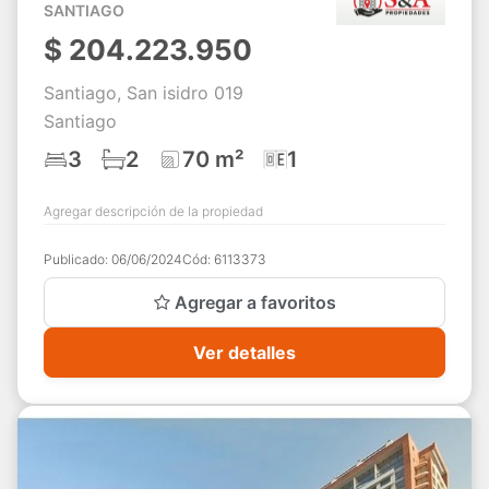
SANTIAGO
$
204.223.950
Santiago, San isidro 019
Santiago
3
2
70 m²
1
Agregar descripción de la propiedad
Publicado:
06/06/2024
Cód:
6113373
Agregar a favoritos
Ver detalles