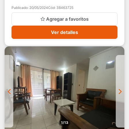
closet) 2 baños, amplio living-comedor, cocina ...
Publicado:
20/05/2024
Cód:
38463725
Agregar a favoritos
Ver detalles
1/13