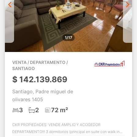
1/17
VENTA / DEPARTAMENTO /
SANTIAGO
$
142.139.869
Santiago, Padre miguel de
olivares 1405
3
2
72 m²
CKR PROPIEDADES: VENDE AMPLIO Y ACOGEDOR
DEPARTAMENTO!!! 3 dormitorios (principal en suite con walk in