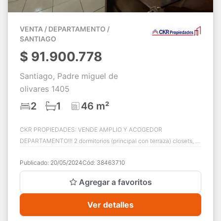
VENTA / DEPARTAMENTO /
SANTIAGO
$
91.900.778
Santiago, Padre miguel de
olivares 1405
2
1
46 m²
CKR PROPIEDADES: VENDE AMPLIO Y ACOGEDOR
DEPARTAMENTO!!! 2 dormitorios (principal con terraza) closets, 1
baños, living-comedor con salida a terraza, ...
Publicado:
20/05/2024
Cód:
38463710
Agregar a favoritos
Ver detalles