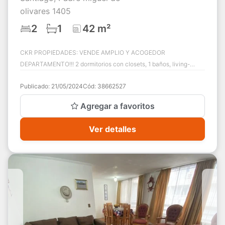
olivares 1405
2
1
42 m²
CKR PROPIEDADES: VENDE AMPLIO Y ACOGEDOR
DEPARTAMENTO!!! 2 dormitorios con closets, 1 baños, living-
comedor, cocina independiente amoblada y equipada ...
Publicado:
21/05/2024
Cód:
38662527
Agregar a favoritos
Ver detalles