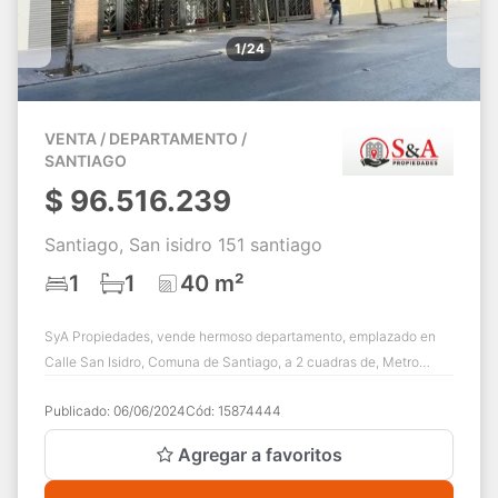
1/24
VENTA / DEPARTAMENTO /
SANTIAGO
$
96.516.239
Santiago, San isidro 151 santiago
1
1
40 m²
SyA Propiedades, vende hermoso departamento, emplazado en
Calle San Isidro, Comuna de Santiago, a 2 cuadras de, Metro
Santa Lucia, Comuna de Santiago....
Publicado:
06/06/2024
Cód:
15874444
Agregar a favoritos