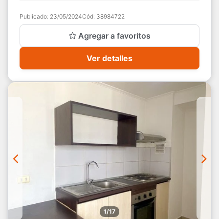
PROPIEDADES: VENDE ACOGEDOR DEPARTAMENTO!!! 2
Publicado:
23/05/2024
Cód:
38984722
dormitorios (princip...
Agregar a favoritos
Ver detalles
1/17