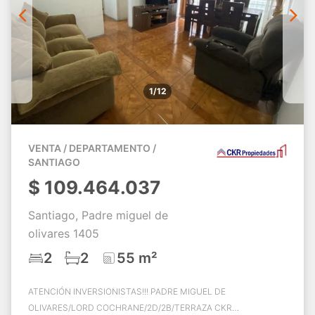
1/12
VENTA / DEPARTAMENTO /
SANTIAGO
$
109.464.037
Santiago, Padre miguel de
olivares 1405
2
2
55 m²
ATENCIÓN INVERSIONISTAS!!! PADRE MIGUEL DE
OLIVARES/LORD COCHRANE/2D/2B/TERRAZA CKR