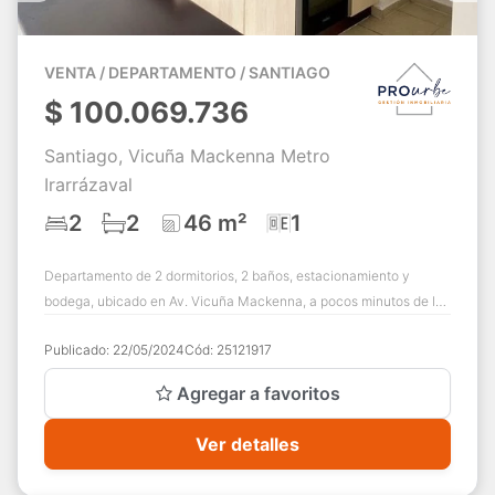
VENTA / DEPARTAMENTO / SANTIAGO
$
100.069.736
Santiago, Vicuña Mackenna Metro
Irarrázaval
2
2
46 m²
1
Departamento de 2 dormitorios, 2 baños, estacionamiento y
bodega, ubicado en Av. Vicuña Mackenna, a pocos minutos de la
estación de Metro Irarrázaval....
Publicado:
22/05/2024
Cód:
25121917
Agregar a favoritos
Ver detalles