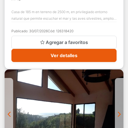
Casa de 185 m en terreno de 2500 m, en privilegiado entorno
natural que permite escuchar el mar y las aves silvestres, amplio
jardín con piscina y var...
Publicado:
30/07/2026
Cód:
126318420
Agregar a favoritos
Ver detalles