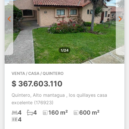
1/24
VENTA / CASA / QUINTERO
$
367.603.110
Quintero, Alto mantagua , los quillayes casa
excelente (176923)
4
4
160 m²
600 m²
4