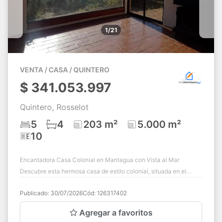
1/21
VENTA / CASA / QUINTERO
$
341.053.997
Quintero, Rosselot
5
4
203 m²
5.000 m²
10
Encantadora Casa Colonial en Mantagua con Vista al Mar
Descubre esta hermosa casa de estilo colonial, situada en el
corazón de Mantagua. Con una ampli...
Publicado:
30/07/2026
Cód:
126317402
Agregar a favoritos