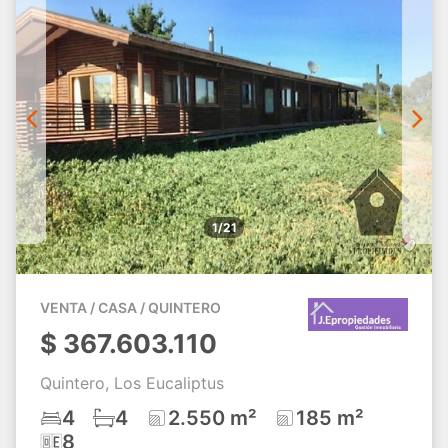
1/21
VENTA / CASA / QUINTERO
$
367.603.110
Quintero, Los Eucaliptus
4
4
2.550 m²
185 m²
8