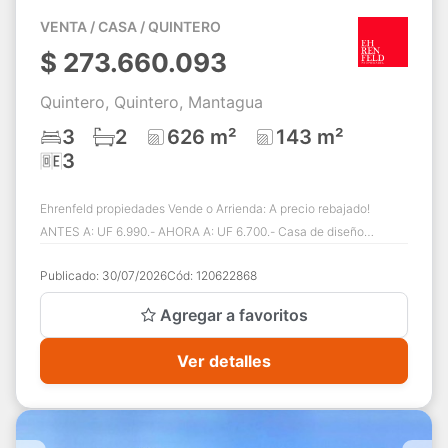
VENTA / CASA / QUINTERO
$
273.660.093
Quintero, Quintero, Mantagua
3
2
626 m²
143 m²
3
Ehrenfeld propiedades Vende o Arrienda: A precio rebajado!
ANTES A: UF 6.990.- AHORA A: UF 6.700.- Casa de diseño
arquitectónico en exclusivo condomin...
Publicado:
30/07/2026
Cód:
120622868
Agregar a favoritos
Ver detalles