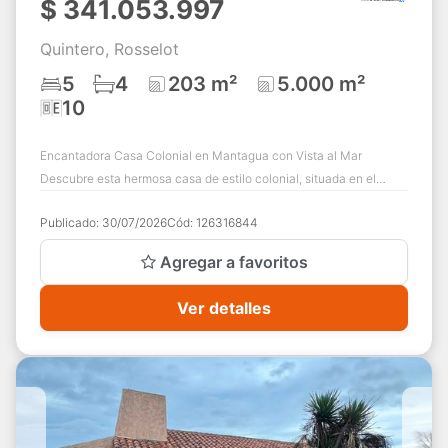
$
341.053.997
Quintero, Rosselot
5
4
203 m²
5.000 m²
10
Encantadora Casa Colonial en Mantagua con Vista al Mar
Descubre esta hermosa casa de estilo colonial, situada en el
corazón de Mantagua. Con una ampli...
Publicado:
30/07/2026
Cód:
126316844
Agregar a favoritos
Ver detalles