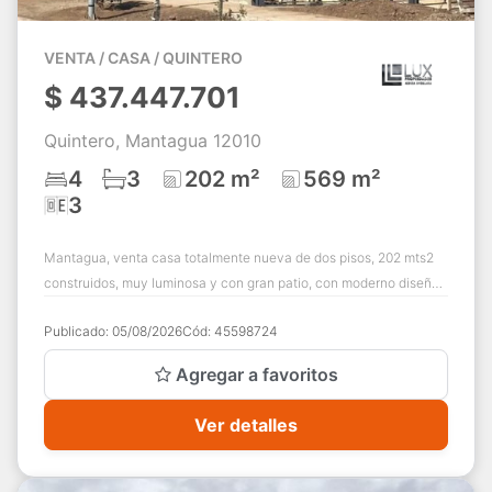
VENTA / CASA / QUINTERO
$
437.447.701
Quintero, Mantagua 12010
4
3
202 m²
569 m²
3
Mantagua, venta casa totalmente nueva de dos pisos, 202 mts2
construidos, muy luminosa y con gran patio, con moderno diseño
en exclusivo sector, condo...
Publicado:
05/08/2026
Cód:
45598724
Agregar a favoritos
Ver detalles