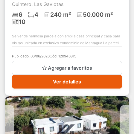
Quintero, Las Gaviotas
6
4
240 m²
50.000 m²
10
Se vende hermosa parcela con amplia casa principal y casa para
visitas ubicada en exclusivo condominio de Mantagua La parcela
cuenta con una casa prin...
Publicado:
06/06/2026
Cód:
120946815
Agregar a favoritos
Ver detalles