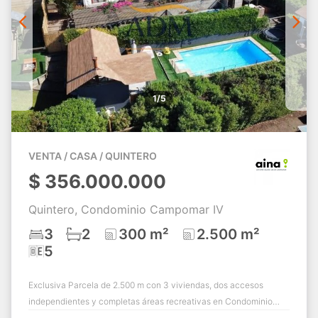
1/5
VENTA / CASA / QUINTERO
$
356.000.000
Quintero, Condominio Campomar IV
3
2
300 m²
2.500 m²
5
Exclusiva Parcela de 2.500 m con 3 viviendas, dos accesos
independientes y completas áreas recreativas en Condominio
Campomar 4 Mantagua Descubre una ...