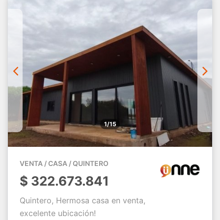
1/15
VENTA / CASA / QUINTERO
$
322.673.841
Quintero, Hermosa casa en venta,
excelente ubicación!