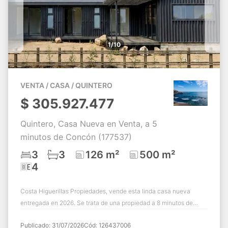
1/10
VENTA / CASA / QUINTERO
$
305.927.477
Quintero, Casa Nueva en Venta, a 5
minutos de Concón (177537)
3
3
126 m²
500 m²
4
Costa Higuerillas Propiedades, vende esta linda casa nueva
entregada en 2026. Se trata de una propiedad a 8 minutos de
distancia de la rotonda de Conc...
Publicado:
31/07/2026
Cód:
126437006