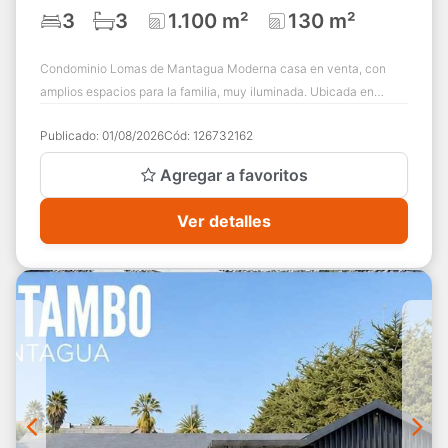
3
3
1.100 m²
130 m²
Condominio Lomas de Mantagua Moderna casa en venta, con
amplios espacios para la familia, muy iluminada. Ubicada en
condominio consolidado y con muy b...
Publicado:
01/08/2026
Cód:
126732162
Agregar a favoritos
Ver detalles