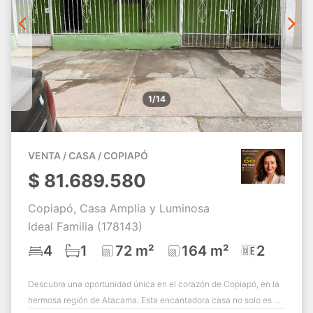
1/14
VENTA / CASA / COPIAPÓ
$
81.689.580
Copiapó, Casa Amplia y Luminosa
Ideal Familia (178143)
4
1
72 m²
164 m²
2
Descubra una oportunidad única en el corazón de Copiapó, en la
hermosa región de Atacama. Esta encantadora casa no solo es un