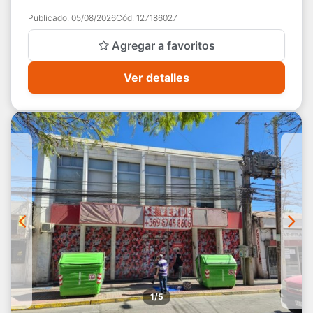
hogar acogedor, sino tam...
Publicado:
05/08/2026
Cód:
127186027
Agregar a favoritos
Ver detalles
1/5