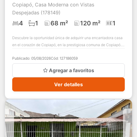
Copiapó, Casa Moderna con Vistas
Despejadas (178149)
4
1
68 m²
120 m²
1
Descubre la oportunidad única de adquirir una encantadora casa
en el corazón de Copiapó, en la prestigiosa comuna de Copiapó.
Esta propiedad es el ref...
Publicado:
05/08/2026
Cód:
127186059
Agregar a favoritos
Ver detalles