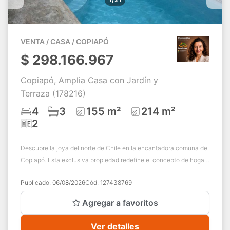
VENTA / CASA / COPIAPÓ
$
298.166.967
Copiapó, Amplia Casa con Jardín y
Terraza (178216)
4
3
155 m²
214 m²
2
Descubre la joya del norte de Chile en la encantadora comuna de
Copiapó. Esta exclusiva propiedad redefine el concepto de hogar,
combinando comodidad ...
Publicado:
06/08/2026
Cód:
127438769
Agregar a favoritos
Ver detalles