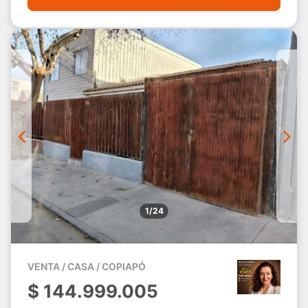
1/24
VENTA / CASA / COPIAPÓ
$
144.999.005