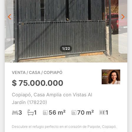
1/22
VENTA / CASA / COPIAPÓ
$
75.000.000
Copiapó, Casa Amplia con Vistas Al
Jardín (178220)
3
1
56 m²
70 m²
1
Descubre el refugio perfecto en el corazón de Paipote, Copiapó.