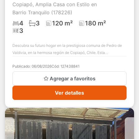
Copiapó, Amplia Casa con Estilo en
Barrio Tranquilo (178226)
4
3
120 m²
180 m²
3
Descubra su futuro hogar en la prestigiosa comuna de Pedro de
Valdivia, en la hermosa región de Copiapó, Chile. Esta
excepcional propiedad le ofrece u...
Publicado:
06/08/2026
Cód:
127438841
Agregar a favoritos
Ver detalles