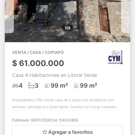
1/9
VENTA / CASA / COPIAPÓ
$
61.000.000
Casa 4 Habitaciones en Litoral Verde
4
3
99 m²
99 m²
Propiedades CYM vende casa de 3 pisos con ampliación por
terminar, ubicada en Litoral Verde. Cuenta con living-comedor,
cocina, 3 baños (uno en cada p...
Publicado:
08/07/2026
Cód:
124242859
Agregar a favoritos