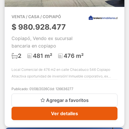
VENTA / CASA / COPIAPÓ
$
980.928.477
Copiapó, Vendo ex sucursal
bancaria en copiapo
2
481 m²
476 m²
Local Comercial de 476 m2 en calle Chacabuco 546 Copiapo
Atractiva oportunidad de inversión! Inmueble corporativo, ex
Sucursal Bancaria. Excelente loc...
Publicado:
01/08/2026
Cód:
126636277
Agregar a favoritos
Ver detalles