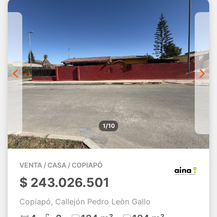
1/10
VENTA / CASA / COPIAPÓ
$
243.026.501
Copiapó, Callejón Pedro Leòn Gallo