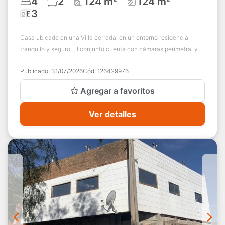
4
2
124 m²
124 m²
3
Casa ubicada en una Villa cerrada, en un entorno residencial
tranquilo y seguro. El conjunto cuenta con cámaras perimetral y
sistema de alarma comunit...
Publicado:
31/07/2026
Cód:
126429976
Agregar a favoritos
Ver detalles