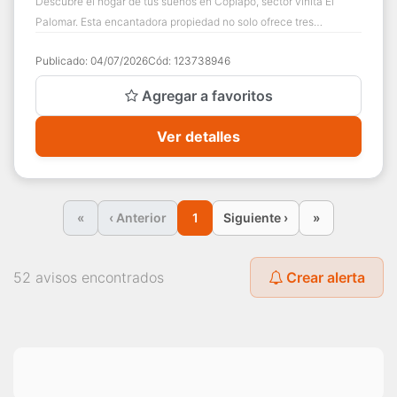
Descubre el hogar de tus sueños en Copiapó, sector viñita El
Palomar. Esta encantadora propiedad no solo ofrece tres
acogedores dormitorios y dos mode...
Publicado:
04/07/2026
Cód:
123738946
Agregar a favoritos
Ver detalles
«
‹ Anterior
1
Siguiente ›
»
52 avisos encontrados
Crear alerta