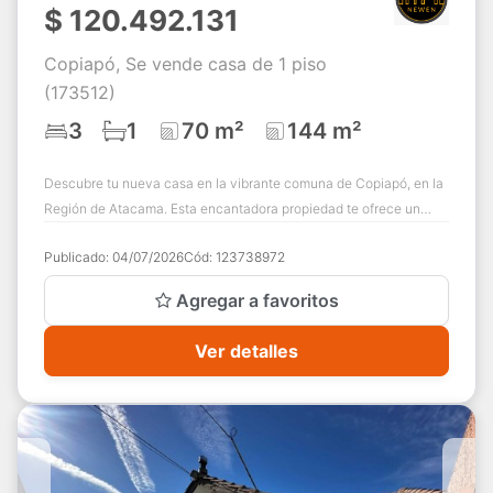
$
120.492.131
Copiapó, Se vende casa de 1 piso
(173512)
3
1
70 m²
144 m²
Descubre tu nueva casa en la vibrante comuna de Copiapó, en la
Región de Atacama. Esta encantadora propiedad te ofrece un
espacio acogedor que transfo...
Publicado:
04/07/2026
Cód:
123738972
Agregar a favoritos
Ver detalles