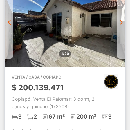
1/20
VENTA / CASA / COPIAPÓ
$
200.139.471
Copiapó, Venta El Palomar: 3 dorm, 2
baños y quincho (173508)
3
2
67 m²
200 m²
3