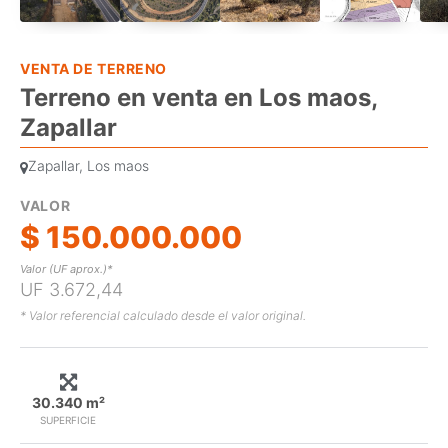
VENTA DE TERRENO
Terreno en venta en Los maos,
Zapallar
Zapallar, Los maos
VALOR
$ 150.000.000
Valor (UF aprox.)*
UF 3.672,44
* Valor referencial calculado desde el valor original.
30.340 m²
SUPERFICIE