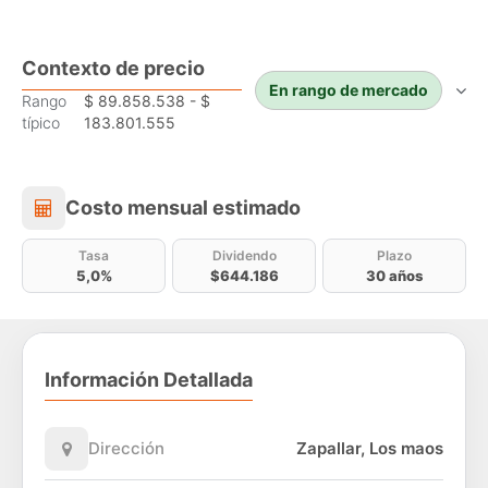
Contexto de precio
En rango de mercado
Rango
$ 89.858.538 - $
típico
183.801.555
Costo mensual estimado
Costo mensual estimado
Tasa
Dividendo
Plazo
5,0%
$644.186
30 años
Información Detallada
Dirección
Zapallar, Los maos