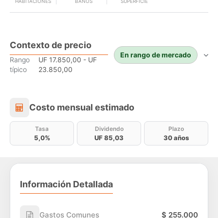
HABITACIONES
BAÑOS
SUPERFICIE
Contexto de precio
En rango de mercado
Rango
UF 17.850,00 - UF
típico
23.850,00
Costo mensual estimado
Costo mensual estimado
Tasa
Dividendo
Plazo
5,0%
UF 85,03
30 años
Información Detallada
Gastos Comunes
$ 255.000