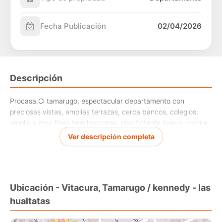
Fecha Publicación
02/04/2026
Descripción
Procasa.Cl tamarugo, espectacular departamento con
preciosas vistas, amplias terrazas, cerca bancos, colegios,
amplio y muy finas terminaciones, piso flotante nuevo, cocina
renovada con numerosos muebles. El edificio cuenta con
Ver descripción completa
piscina, gimnasio, jardines.
Ubicación - Vitacura, Tamarugo / kennedy - las
hualtatas