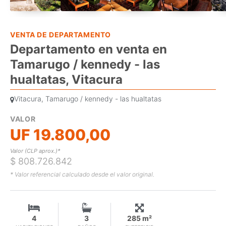
VENTA DE DEPARTAMENTO
Departamento en venta en
Tamarugo / kennedy - las
hualtatas, Vitacura
Vitacura, Tamarugo / kennedy - las hualtatas
VALOR
UF 19.800,00
Valor (CLP aprox.)*
$ 808.726.842
* Valor referencial calculado desde el valor original.
4
3
285 m²