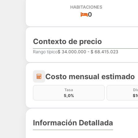
HABITACIONES
0
Contexto de precio
Rango típico
$ 34.000.000 - $ 68.415.023
Costo mensual estima
Costo mensual estimado
Tasa
Di
5,0%
$1
Información Detallada