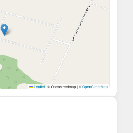
Leaflet
|
© Openstreetmap | ©
OpenStreetMap