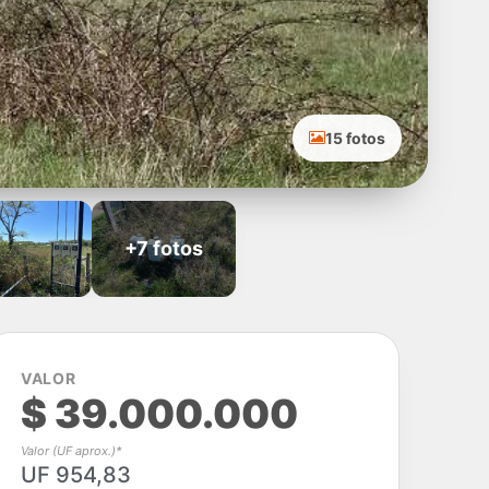
15 fotos
+7 fotos
VALOR
$ 39.000.000
Valor (UF aprox.)*
UF 954,83