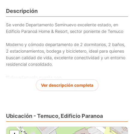
Descripción
Se vende Departamento Seminuevo excelente estado, en
Edificio Paranoá Home & Resort, sector poniente de Temuco
Moderno y cómodo departamento de 2 dormitorios, 2 baños,
2 estacionamientos, bodega y bicicletero, ideal para quienes
buscan calidad de vida, excelente conectividad y un entorno
residencial consolidado.
El departamento cuenta con:
* Hall de acceso
Ver descripción completa
* Living comedor con salida a terraza
* Cocina equipada con cubierta de Silestone
* Dormitorio principal con walking closet y closet adicional
* Logia independiente
Ubicación - Temuco, Edificio Paranoa
*Ubicado en piso 12, con orientación poniente, lo que permite
disfrutar de agradables atardeceres y excelente luminosidad
natural.