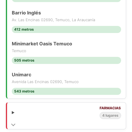
inversión, gracias a su constante valorización.
Barrio Inglés
Valor venta: 4250 UF
Valor Contribuciones totales de $130.000 aprox.
Av. Las Encinas 02690, Temuco, La Araucanía
Gastos comunes: $ 100.000 aprox.
412 metros
Contáctanos
Minimarket Oasis Temuco
Temuco
505 metros
Unimarc
Avenida Las Encinas 02690, Temuco
543 metros
FARMACIAS
4 lugares