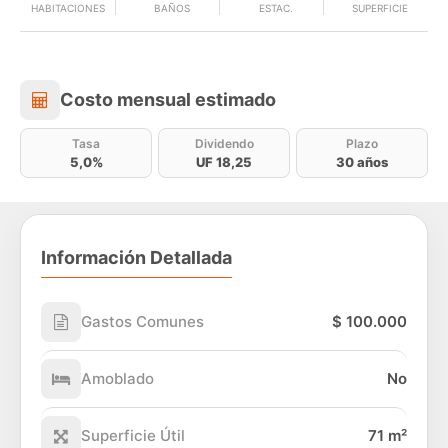
HABITACIONES
BAÑOS
ESTAC.
SUPERFICIE
Costo mensual estimado
Costo mensual estimado
Tasa
Dividendo
Plazo
5,0%
UF 18,25
30 años
Información Detallada
Gastos Comunes
$ 100.000
Amoblado
No
Superficie Útil
71 m²