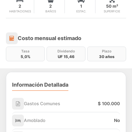
2
2
1
50 m²
HABITACIONES
BAÑOS
ESTAC.
SUPERFICIE
Costo mensual estimado
Costo mensual estimado
Tasa
Dividendo
Plazo
5,0%
UF 15,46
30 años
Información Detallada
Gastos Comunes
$ 100.000
Amoblado
No