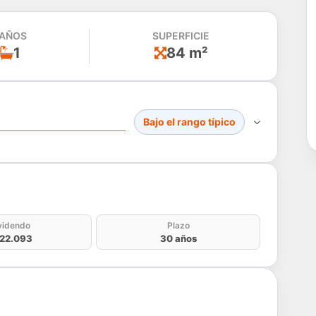
AÑOS
SUPERFICIE
1
84 m²
Bajo el rango típico
do
videndo
Plazo
22.093
30 años