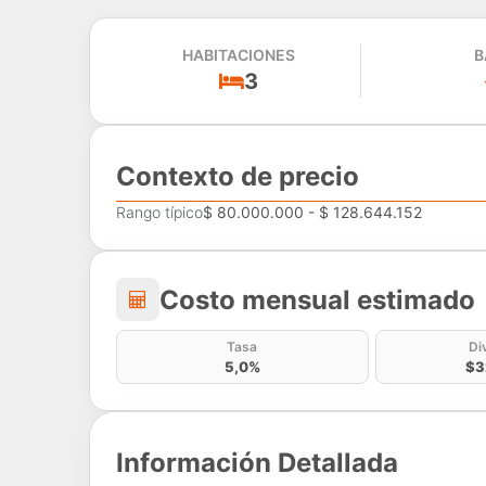
HABITACIONES
B
3
Contexto de precio
Rango típico
$ 80.000.000 - $ 128.644.152
Costo mensual estima
Costo mensual estimado
Tasa
Di
5,0%
$3
Información Detallada