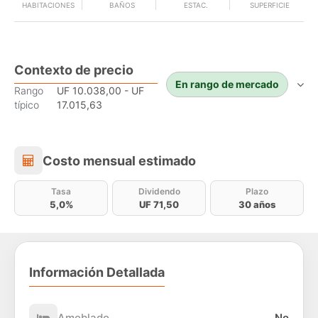
HABITACIONES
BAÑOS
ESTAC.
SUPERFICIE
Contexto de precio
En rango de mercado
Rango
UF 10.038,00 - UF
típico
17.015,63
Costo mensual estimado
Costo mensual estimado
Tasa
Dividendo
Plazo
5,0%
UF 71,50
30 años
Información Detallada
Amoblado
No