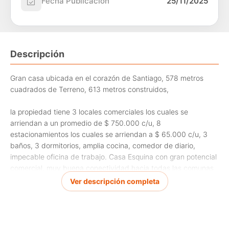
Fecha Publicación
25/11/2025
Descripción
Gran casa ubicada en el corazón de Santiago, 578 metros
cuadrados de Terreno, 613 metros construidos,
la propiedad tiene 3 locales comerciales los cuales se
arriendan a un promedio de $ 750.000 c/u, 8
estacionamientos los cuales se arriendan a $ 65.000 c/u, 3
baños, 3 dormitorios, amplia cocina, comedor de diario,
impecable oficina de trabajo. Casa Esquina con gran potencial
comercial, muy buena conectividad hacia todas las comunas
de la región Metropolitana, cercana al Metro Ñuble, rápido
Ver descripción completa
acceso a autopistas,
cercana a hospitales, clínicas, universidades, centros
médicos, farmacias, colegios, etc.