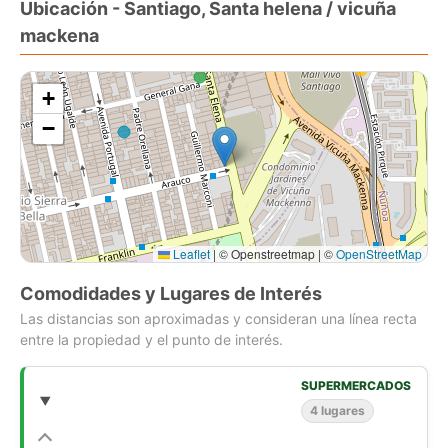
Ubicación - Santiago, Santa helena / vicuña
mackena
Por su gran terreno y excelente ubicación comercial es ideal
para construir galpones, bodegas, oficinas u otros.
+
Realmente es una tremenda Oportunidad.
−
Leaflet
|
© Openstreetmap | ©
OpenStreetMap
Comodidades y Lugares de Interés
Las distancias son aproximadas y consideran una línea recta
entre la propiedad y el punto de interés.
SUPERMERCADOS
4 lugares