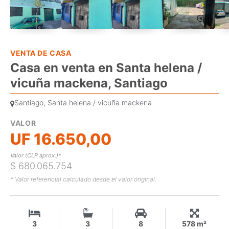
VENTA DE CASA
Casa en venta en Santa helena /
vicuña mackena, Santiago
Santiago, Santa helena / vicuña mackena
VALOR
UF 16.650,00
Valor (CLP aprox.)*
$ 680.065.754
* Valor referencial calculado desde el valor original.
3
3
8
578 m²