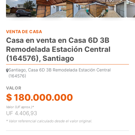
VENTA DE CASA
Casa en venta en Casa 6D 3B
Remodelada Estación Central
(164576), Santiago
Santiago, Casa 6D 3B Remodelada Estación Central
(164576)
VALOR
$ 180.000.000
Valor (UF aprox.)*
UF 4.406,93
* Valor referencial calculado desde el valor original.