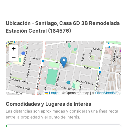
?? Distribución:
Ubicación - Santiago, Casa 6D 3B Remodelada
6 dormitorios
Estación Central (164576)
3 baños
Living y comedor amplios
Cocina funcional
+
2 bodegas
−
?? Estacionamiento para 3 vehículos
2 al interior
1 exterior
Leaflet
|
© Openstreetmap | ©
OpenStreetMap
? Terminaciones:
Comodidades y Lugares de Interés
1 piso con cerámica
Las distancias son aproximadas y consideran una línea recta
2 piso con piso flotante
entre la propiedad y el punto de interés.
Propiedad completamente ampliada y remodelada