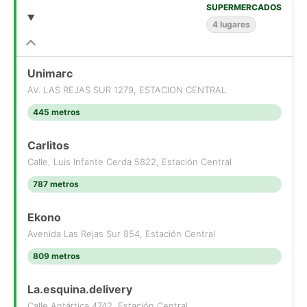
Ideal para familia numerosa, inversión o arriendo por
SUPERMERCADOS
habitaciones.
4 lugares
?? Necesitas Financiamiento?
Te ayudamos a gestionar tu crédito hipotecario con distintas
Unimarc
entidades financieras para encontrar la mejor alternativa.
AV. LAS REJAS SUR 1279, ESTACION CENTRAL
445 metros
?? WhatsApp: [Use el formulario de contacto o los medios de
contacto disponibles]
?? www.alquimiapropiedades.cl
Carlitos
Calle, Luis Infante Cerda 5822, Estación Central
787 metros
Ekono
Avenida Las Rejas Sur 854, Estación Central
809 metros
La.esquina.delivery
Calle Antártica 4742, Estación Central