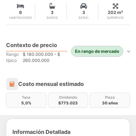
6
3
3
202 m²
HABITACIONES
BAÑOS
ESTAC.
SUPERFICIE
Contexto de precio
En rango de mercado
Rango
$ 180.000.000 - $
típico
260.000.000
Costo mensual estimado
Costo mensual estimado
Tasa
Dividendo
Plazo
5,0%
$773.023
30 años
Información Detallada