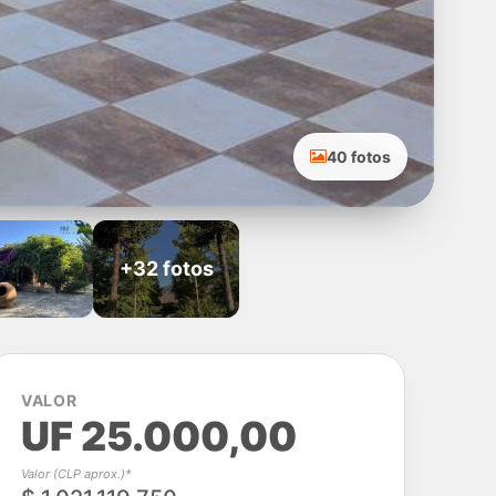
40 fotos
+32 fotos
VALOR
UF 25.000,00
Valor (CLP aprox.)*