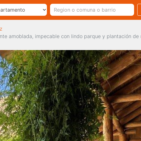
z
te amoblada, impecable con lindo parque y plantación de 