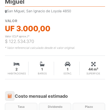
Miguel
San Miguel, San Ignacio de Loyola 4850
VALOR
UF 3.000,00
Valor (CLP aprox.)*
$ 122.534.370
* Valor referencial calculado desde el valor original.
2
1
1
44 m²
HABITACIONES
BAÑOS
ESTAC.
SUPERFICIE
Costo mensual estimado
Costo mensual estimado
Tasa
Dividendo
Plazo