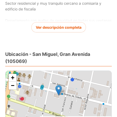
Sector residencial y muy tranquilo cercano a comisaria y
edificio de fiscalía
Departamento con mallas de seguridad en todas sus ventanas
Ver descripción completa
Edificio dispone de los siguientes servicios
Piscina
Ubicación - San Miguel, Gran Avenida
Control de acceso las 24 Horas y acceso a través de
(105069)
reconocimiento facial
Quincho
+
Gasto común $70.000
−