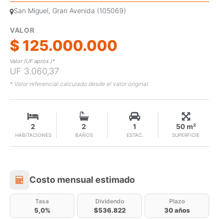
San Miguel, Gran Avenida (105069)
VALOR
$ 125.000.000
Valor (UF aprox.)*
UF 3.060,37
* Valor referencial calculado desde el valor original.
2
2
1
50 m²
HABITACIONES
BAÑOS
ESTAC.
SUPERFICIE
Costo mensual estimado
Costo mensual estimado
Tasa
Dividendo
Plazo
5,0%
$536.822
30 años