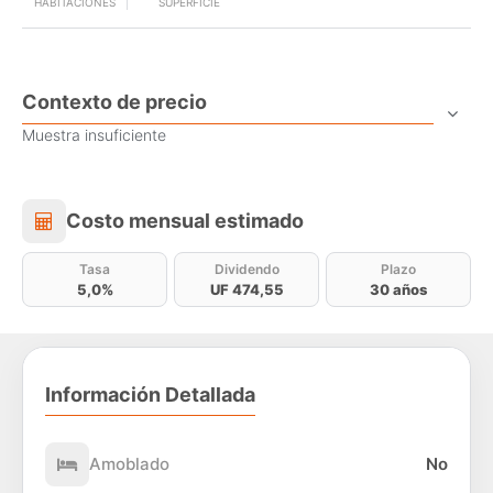
HABITACIONES
SUPERFICIE
Contexto de precio
Muestra insuficiente
Costo mensual estimado
Costo mensual estimado
Tasa
Dividendo
Plazo
5,0%
UF 474,55
30 años
Información Detallada
Amoblado
No