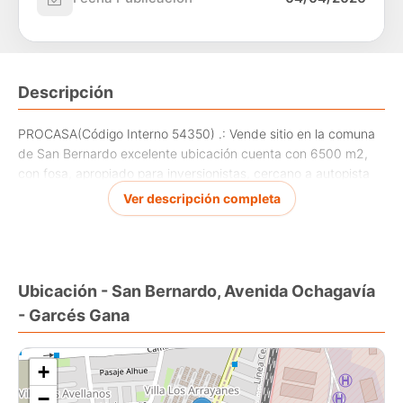
Descripción
PROCASA(Código Interno 54350) .: Vende sitio en la comuna
de San Bernardo excelente ubicación cuenta con 6500 m2,
con fosa, apropiado para inversionistas, cercano a autopista
central, ideal para supermercado, viviendas, edificio, etc. No
Ver descripción completa
pierda esta oportunidad y agende visita con nosotros.
Ubicación - San Bernardo, Avenida Ochagavía
- Garcés Gana
+
−