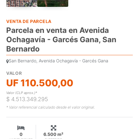
VENTA DE PARCELA
Parcela en venta en Avenida
Ochagavía - Garcés Gana, San
Bernardo
San Bernardo, Avenida Ochagavía - Garcés Gana
VALOR
UF 110.500,00
Valor (CLP aprox.)*
$ 4.513.349.295
* Valor referencial calculado desde el valor original.
0
6.500 m²