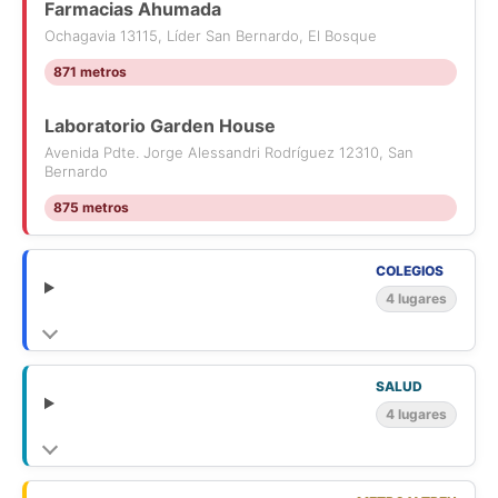
ampliación funcional de aproximadamente 9 m, sumando un
Farmacias Ahumada
total construido que equilibra lo compacto con lo necesario.
Ochagavia 13115, Líder San Bernardo, El Bosque
Nota Destacada: Es la casa ideal para una familia joven o
871 metros
inversionistas que buscan una propiedad con "alma", lista para
ser habitada y con ese encanto especial que solo dan los
Laboratorio Garden House
hogares cuidados con amor.
Avenida Pdte. Jorge Alessandri Rodríguez 12310, San
Bernardo
.
875 metros
- KP498456 - KPT080704 -
- Publicado usando KiteProp CRM Inmobiliario
COLEGIOS
4 lugares
SALUD
4 lugares