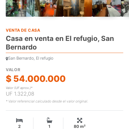
VENTA DE CASA
Casa en venta en El refugio, San
Bernardo
San Bernardo, El refugio
VALOR
$ 54.000.000
Valor (UF aprox.)*
UF 1.322,08
* Valor referencial calculado desde el valor original.
2
1
80 m²