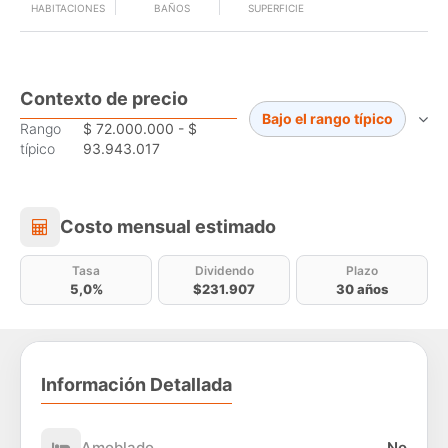
HABITACIONES
BAÑOS
SUPERFICIE
Contexto de precio
Bajo el rango típico
Rango
$ 72.000.000 - $
típico
93.943.017
Costo mensual estimado
Costo mensual estimado
Tasa
Dividendo
Plazo
5,0%
$231.907
30 años
Información Detallada
Amoblado
No