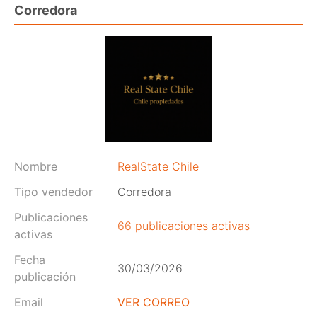
Corredora
Nombre
RealState Chile
Tipo vendedor
Corredora
Publicaciones
66 publicaciones activas
activas
Fecha
30/03/2026
publicación
Email
VER CORREO