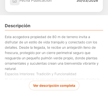
Fecha Publicación
30/03/2026
Descripción
Esta acogedora propiedad de 80 m de terreno invita a
disfrutar de un estilo de vida tranquilo y conectado con los
detalles. Desde la llegada, te recibe un antejardín lleno de
frescura, protegido por un cierre perimetral seguro que
resguarda un pequeño pulmón verde propio, donde plantas
ornamentales y suculentas crean una bienvenida vibrante y
natural.
Espacios Interiores: Tradición y Funcionalidad
Al cruzar el umbral, te encuentras con un ambiente donde la
madera y la luz cálida son los protagonistas. La planta baja
Ver descripción completa
está diseñada para la vida en familia:
Living-Comedor: Un espacio integrado con pisos cerámicos de
diseño amaderado que aportan elegancia y son fáciles de
mantener.