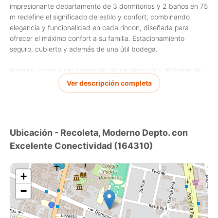
impresionante departamento de 3 dormitorios y 2 baños en 75
m redefine el significado de estilo y confort, combinando
elegancia y funcionalidad en cada rincón, diseñada para
ofrecer el máximo confort a su familia. Estacionamiento
seguro, cubierto y además de una útil bodega.
Imagine volver a casa después de un largo día y disfrutar de
las vistas despejadas desde su hogar en un moderno edificio
Ver descripción completa
de 20 pisos. Ubicado en una zona estratégica, este
departamento es una oportunidad única para vivir en una de
las comunas más dinámicas de Santiago, esta propiedad es
una inversión asegurada. No pierda la oportunidad de ser
Ubicación - Recoleta, Moderno Depto. con
parte de esta experiencia exclusiva y mejore su calidad de
Excelente Conectividad (164310)
vida en esta joya urbana.
+
−