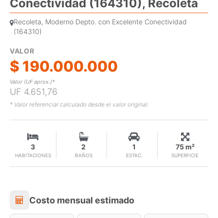
Conectividad (164310), Recoleta
Recoleta, Moderno Depto. con Excelente Conectividad
(164310)
VALOR
$ 190.000.000
Valor (UF aprox.)*
UF 4.651,76
* Valor referencial calculado desde el valor original.
3
2
1
75 m²
HABITACIONES
BAÑOS
ESTAC.
SUPERFICIE
Costo mensual estimado
Costo mensual estimado