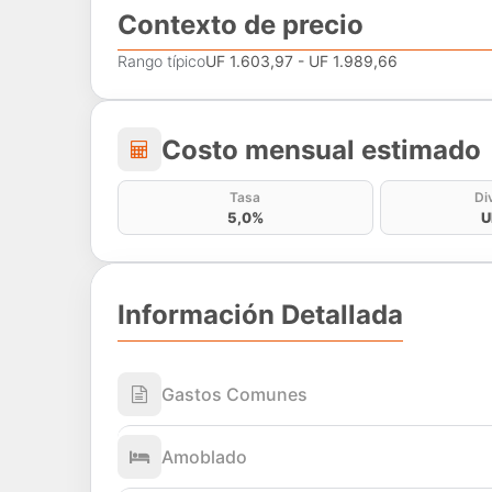
Contexto de precio
Rango típico
UF 1.603,97 - UF 1.989,66
Costo mensual estima
Costo mensual estimado
Tasa
Di
5,0%
U
Información Detallada
Gastos Comunes
Amoblado