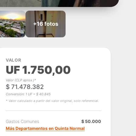
+16 fotos
VALOR
UF 1.750,00
Valor (CLP aprox.)*
$ 71.478.382
Conversión: 1 UF = $ 40.845
* Valor calculado a partir del valor original, solo referencial.
Gastos Comunes
$ 50.000
Más Departamentos en Quinta Normal