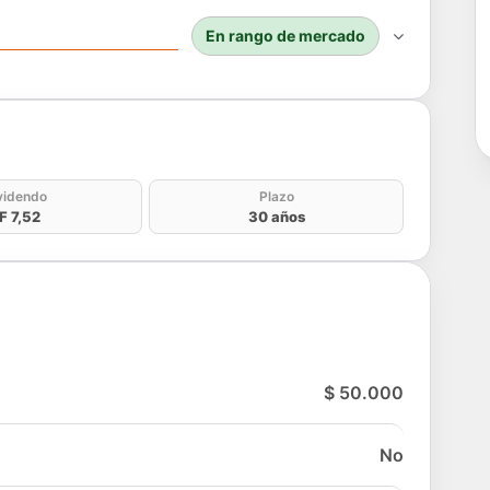
En rango de mercado
do
videndo
Plazo
F 7,52
30 años
$ 50.000
No