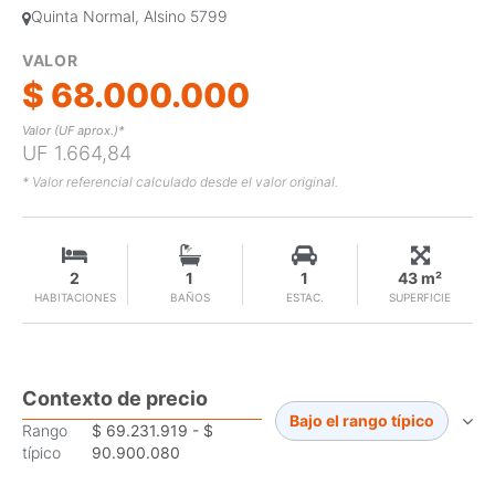
Quinta Normal, Alsino 5799
VALOR
$ 68.000.000
Valor (UF aprox.)*
UF 1.664,84
* Valor referencial calculado desde el valor original.
2
1
1
43 m²
HABITACIONES
BAÑOS
ESTAC.
SUPERFICIE
Contexto de precio
Bajo el rango típico
Rango
$ 69.231.919 - $
típico
90.900.080