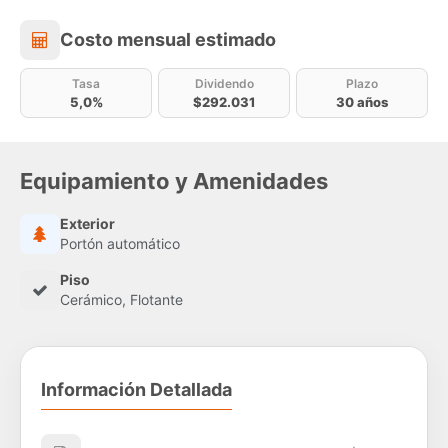
Costo mensual estimado
Costo mensual estimado
Tasa
Dividendo
Plazo
5,0%
$292.031
30 años
Equipamiento y Amenidades
Exterior
Portón automático
Piso
Cerámico, Flotante
Información Detallada