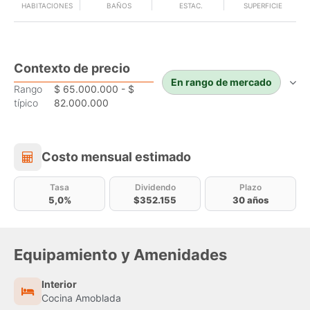
HABITACIONES
BAÑOS
ESTAC.
SUPERFICIE
Contexto de precio
En rango de mercado
Rango
$ 65.000.000 - $
típico
82.000.000
Costo mensual estimado
Costo mensual estimado
Tasa
Dividendo
Plazo
5,0%
$352.155
30 años
Equipamiento y Amenidades
Interior
Cocina Amoblada