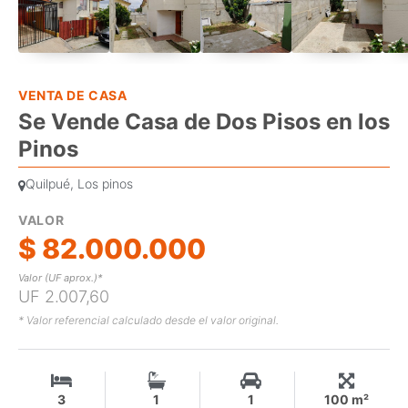
VENTA DE CASA
Se Vende Casa de Dos Pisos en los
Pinos
Quilpué, Los pinos
VALOR
$ 82.000.000
Valor (UF aprox.)*
UF 2.007,60
* Valor referencial calculado desde el valor original.
3
1
1
100 m²