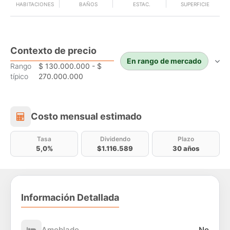
HABITACIONES
BAÑOS
ESTAC.
SUPERFICIE
Contexto de precio
En rango de mercado
Rango
$ 130.000.000 - $
típico
270.000.000
Costo mensual estimado
Costo mensual estimado
Tasa
Dividendo
Plazo
5,0%
$1.116.589
30 años
Información Detallada
Amoblado
No