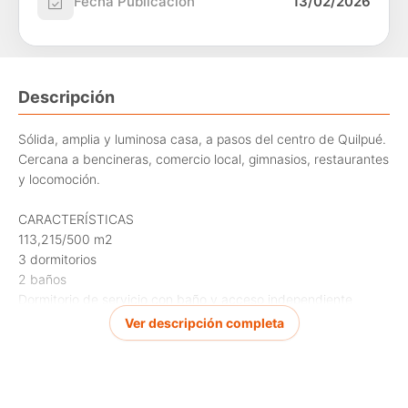
Fecha Publicación
13/02/2026
Descripción
Sólida, amplia y luminosa casa, a pasos del centro de Quilpué.
Cercana a bencineras, comercio local, gimnasios, restaurantes
y locomoción.
CARACTERÍSTICAS
113,215/500 m2
3 dormitorios
2 baños
Dormitorio de servicio con baño y acceso independiente
Cocina tradicional y living-comedor.
Ver descripción completa
Antejardín y gran patio con pequeña bodega
Estacionamiento para 3 vehículos.
OTROS