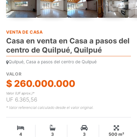
VENTA DE CASA
Casa en venta en Casa a pasos del
centro de Quilpué, Quilpué
Quilpué, Casa a pasos del centro de Quilpué
VALOR
$ 260.000.000
Valor (UF aprox.)*
UF 6.365,56
* Valor referencial calculado desde el valor original.
4
3
3
500 m²