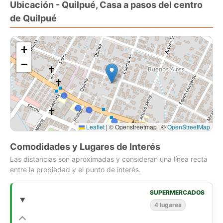
Ubicación - Quilpué, Casa a pasos del centro
Contribuciones: $110.000.-
de Quilpué
Año de construcción: 2001
CÓDIGO 2889
+
CONTACTO
−
Daniela Arancibia [Use el formulario de contacto o los medios
de contacto disponibles] // 32-2150894
Vende
LIBERONA RODRÍGUEZ
Leaflet
|
© Openstreetmap | ©
OpenStreetMap
Comodidades y Lugares de Interés
Las distancias son aproximadas y consideran una línea recta
entre la propiedad y el punto de interés.
SUPERMERCADOS
4 lugares