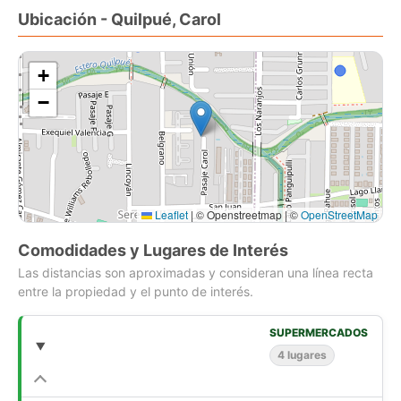
Ubicación - Quilpué, Carol
Sus principales características son:
3 dormitorios
+
2 baños
−
Admite mascotas
4 estacionamientos
Año de construcción: 1998
Logia
Conexión a lavadora
Bodega
Leaflet
|
© Openstreetmap | ©
OpenStreetMap
Si compras con nosotros, te brindamos asesoría personalizada
Comodidades y Lugares de Interés
durante todo el proceso.
Las distancias son aproximadas y consideran una línea recta
entre la propiedad y el punto de interés.
Comienza una nueva etapa con Houm! Compra fácil, rápido y
seguro.
SUPERMERCADOS
4 lugares