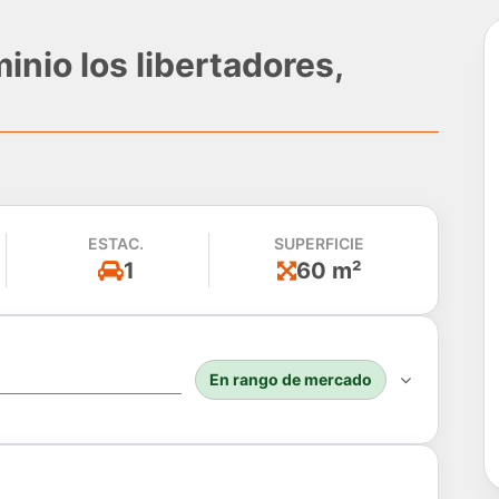
nio los libertadores,
ESTAC.
SUPERFICIE
1
60 m²
En rango de mercado
do