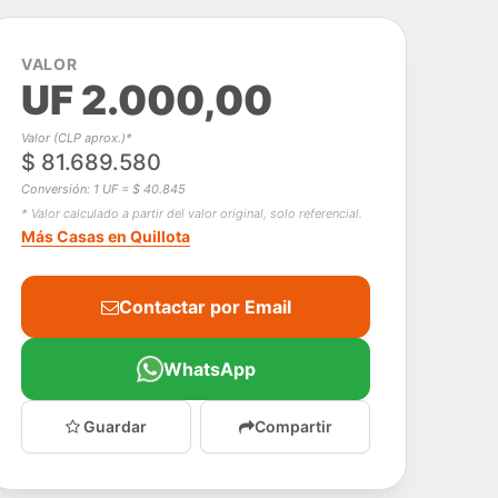
VALOR
UF 2.000,00
Valor (CLP aprox.)*
$ 81.689.580
Conversión: 1 UF = $ 40.845
* Valor calculado a partir del valor original, solo referencial.
Más Casas en Quillota
Contactar por Email
WhatsApp
Guardar
Compartir