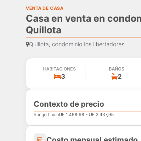
VENTA DE CASA
Casa en venta en condomi
Quillota
Quillota, condominio los libertadores
HABITACIONES
BAÑOS
3
2
Contexto de precio
Rango típico
UF 1.468,98 - UF 2.937,95
Costo mensual estima
Costo mensual estimado