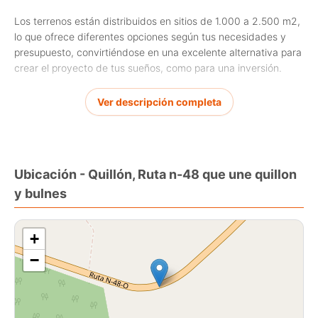
Los terrenos están distribuidos en sitios de 1.000 a 2.500 m2,
lo que ofrece diferentes opciones según tus necesidades y
presupuesto, convirtiéndose en una excelente alternativa para
crear el proyecto de tus sueños, como para una inversión.
Fecha de entrega, segundo semestre del 2026.
Ver descripción completa
Además de la excelente ubicación y seguridad 24/7, los sitios
cuentan con todos los servicios y no tendrás que preocuparte
por el alcantarillado, agua potable y luz eléctrica, además
Ubicación - Quillón, Ruta n-48 que une quillon
contará con un área deportiva y un hermoso Club House para
y bulnes
disfrutar en familia.
+
−