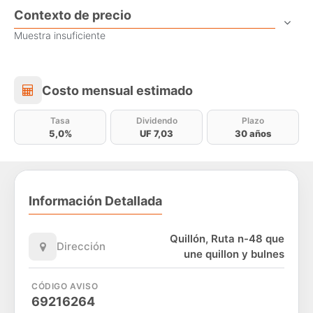
Contexto de precio
Muestra insuficiente
Costo mensual estimado
Costo mensual estimado
Tasa
Dividendo
Plazo
5,0%
UF 7,03
30 años
Información Detallada
Quillón, Ruta n-48 que
Dirección
une quillon y bulnes
CÓDIGO AVISO
69216264