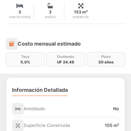
3
3
153 m²
HABITACIONES
BAÑOS
SUPERFICIE
Costo mensual estimado
Costo mensual estimado
Tasa
Dividendo
Plazo
5,0%
UF 24,48
30 años
Información Detallada
Amoblado
No
Superficie Construida
105 m²