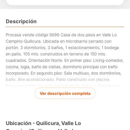
Descripción
Procasa vende código 5696 Casa de dos pisos en Valle Lo
Campino-Quilicura. Ubicada en microbarrio cerrado con
portón. 3 dormitorios, 3 baños, 1 estacionamiento, 1 bodega
en patio. 105 mts. construidos en terreno de 150 mts.
cuadrados. Orientación Norte. En primer piso: Living-comedor,
cocina, logia, baño de visitas, dormitorio principal con baño
incorporado. En segundo piso: Sala multiuso, dos dormitorios,
baño. Aire acondicionado. Patio construido con piscina.
Estacionamiento de auto con cobertizo. Valle Lo Campino es
un lugar residencial, organizado en microbarrios, con espacios
Ver descripción completa
verdes amplios, en donde hay supermercados, farmacias,
colegio, jardines infantiles, streap centers, y otros servicios.
Barrio consolidado con más de 20 años de antigüedad.
Conexión a autopista Vespucio Norte, locomoción hasta la
Ubicación - Quilicura, Valle Lo
Estación de Metro Los Libertadores. Cercano al Mall Plaza