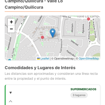
Campino/Quilicura - Valle Lo
Norte de Huechuraba. Cuota de contribuciones de
aproximadamente $65000.-
Campino/Quilicura
+
−
Leaflet
|
© Openstreetmap | ©
OpenStreetMap
Comodidades y Lugares de Interés
Las distancias son aproximadas y consideran una línea recta
entre la propiedad y el punto de interés.
SUPERMERCADOS
3 lugares