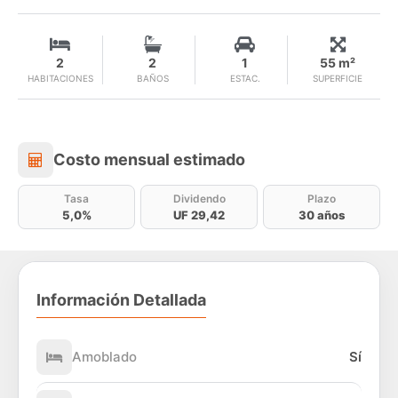
2
2
1
55 m²
HABITACIONES
BAÑOS
ESTAC.
SUPERFICIE
Costo mensual estimado
Costo mensual estimado
Tasa
Dividendo
Plazo
5,0%
UF 29,42
30 años
Información Detallada
Amoblado
Sí