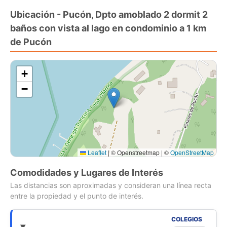
Estacionamientos de visita
Ubicación - Pucón, Dpto amoblado 2 dormit 2
Extraordinario club house con sala de juegos, de cine y spa
baños con vista al lago en condominio a 1 km
Gimnasio
Conserjería 24/7
de Pucón
+
−
Leaflet
|
© Openstreetmap | ©
OpenStreetMap
Comodidades y Lugares de Interés
Las distancias son aproximadas y consideran una línea recta
entre la propiedad y el punto de interés.
COLEGIOS