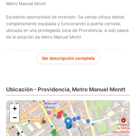
Metro Manuel Montt
Excelente oportunidad de inversión. Se vende clínica dental
completamente equipada y funcionando a puerta cerrada,
ubicada en una privilegiada zona de Providencia, a solo pasos
de la estación de Metro Manuel Montt.
La propiedad se entrega con toda la documentación al día,
incluyendo Resolución Sanitaria SEREMI vigente y patente
Ver descripción completa
comercial, lista para comenzar a operar de inmediato.
Características de la propiedad:
3 box de atención, uno de ellos completamente plomado.
Ubicación - Providencia, Metro Manuel Montt
Sala de esterilización equipada.
2 privados.
Amplia recepción con moderno mesón central.
+
Baños para hombres y mujeres.
−
Equipamiento e instalaciones en excelente estado.
Espacios luminosos y muy bien distribuidos.