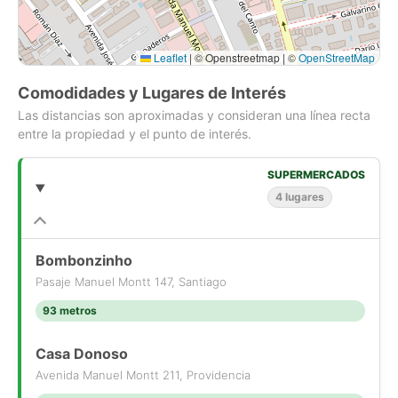
La clínica se encuentra impecable, con todas las condiciones
necesarias para continuar la actividad sin necesidad de
realizar inversiones adicionales. Una excelente alternativa para
Leaflet
|
© Openstreetmap | ©
OpenStreetMap
odontólogos, inversionistas o centros de salud que buscan
una ubicación estratégica en uno de los mejores sectores de
Comodidades y Lugares de Interés
Providencia.
Las distancias son aproximadas y consideran una línea recta
entre la propiedad y el punto de interés.
Lista para llegar, instalarse y comenzar a atender.
SUPERMERCADOS
4 lugares
Bombonzinho
Pasaje Manuel Montt 147, Santiago
93 metros
Casa Donoso
Avenida Manuel Montt 211, Providencia