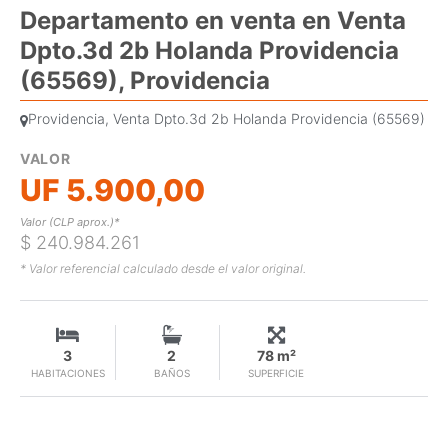
Departamento en venta en Venta
Dpto.3d 2b Holanda Providencia
(65569), Providencia
Providencia, Venta Dpto.3d 2b Holanda Providencia (65569)
VALOR
UF 5.900,00
Valor (CLP aprox.)*
$ 240.984.261
* Valor referencial calculado desde el valor original.
3
2
78 m²
HABITACIONES
BAÑOS
SUPERFICIE