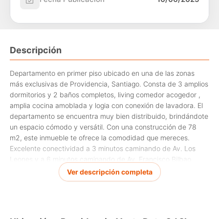
Descripción
Departamento en primer piso ubicado en una de las zonas
más exclusivas de Providencia, Santiago. Consta de 3 amplios
dormitorios y 2 baños completos, living comedor acogedor ,
amplia cocina amoblada y logia con conexión de lavadora. El
departamento se encuentra muy bien distribuido, brindándote
un espacio cómodo y versátil. Con una construcción de 78
m2, este inmueble te ofrece la comodidad que mereces.
Excelente conectividad a 3 minutos caminando de Av. Los
Leones y a 6 minutos caminando de Av. Francisco Bilbao,
cercano a L6 del metro , colegios, bancos, supermercados, a
Ver descripción completa
minutos del Mall Costanera Center, te esperamos! ven a
conocer tu futuro hogar.
Honorarios oficina de corretaje el 2% más impuesto del precio
de venta.