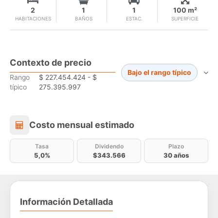
2
1
1
100 m²
HABITACIONES
BAÑOS
ESTAC.
SUPERFICIE
Contexto de precio
Bajo el rango típico
Rango
$ 227.454.424 - $
típico
275.395.997
Costo mensual estimado
Costo mensual estimado
Tasa
Dividendo
Plazo
5,0%
$343.566
30 años
Información Detallada