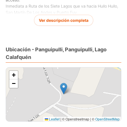
Inmediata a Ruta de los Siete Lagos que va hacia Huilo Huilo,
San Martín De Los Andes y Puerto Fuy.
Ideal para el descanso y la desconexión. EasyBroker ID: EB-
Ver descripción completa
KE3605
Ubicación - Panguipulli, Panguipulli, Lago
Calafquén
+
−
Leaflet
|
© Openstreetmap | ©
OpenStreetMap