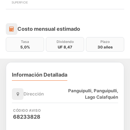
SUPERFICIE
Costo mensual estimado
Costo mensual estimado
Tasa
Dividendo
Plazo
5,0%
UF 8,47
30 años
Información Detallada
Panguipulli, Panguipulli,
Dirección
Lago Calafquén
CÓDIGO AVISO
68233828