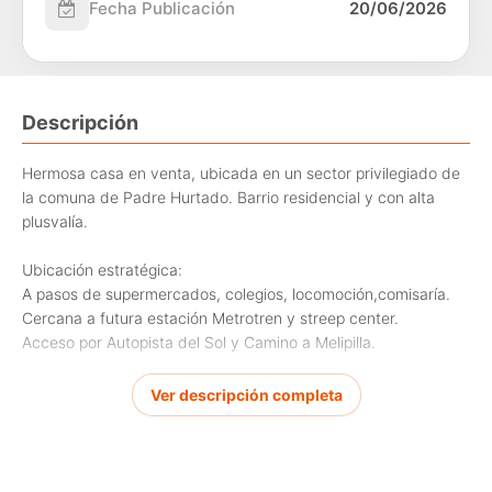
Fecha Publicación
20/06/2026
Descripción
Hermosa casa en venta, ubicada en un sector privilegiado de
la comuna de Padre Hurtado. Barrio residencial y con alta
plusvalía.
Ubicación estratégica:
A pasos de supermercados, colegios, locomoción,comisaría.
Cercana a futura estación Metrotren y streep center.
Acceso por Autopista del Sol y Camino a Melipilla.
Descripción de la propiedad:
Ver descripción completa
Primer piso: living-comedor con aire acondicionado, cocina
equipada y amoblada con cubiertas de granito, loggia
cerrada, dormitorio principal en suite y baño de visitas.
-Segundo piso: Dos dormitorios, sala de estar y baño