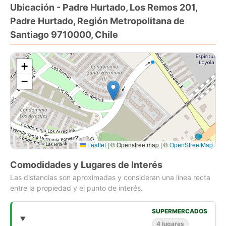
Ubicación - Padre Hurtado, Los Remos 201,
completo.
Padre Hurtado, Región Metropolitana de
La propiedad dispone de un amplio terreno 290 mts2.
Antejardín y estacionamiento para 3 vehículos.
Santiago 9710000, Chile
Condominio con conserjería , acceso controlado, cámaras de
vigilancia, cerco eléctrico, áreas verdes ,zona de juego para
+
niños y estacionamientos de visitas.
Gastos comunes aproximados $60.000.-
−
Valor venta UF 5.650.- más 2 % comisión corredor.
Lugar ideal para vivir y disfrutar en familia.
No dejes de visitar esta maravillosa propiedad. -
P202664896ST
Leaflet
|
© Openstreetmap | ©
OpenStreetMap
Comodidades y Lugares de Interés
Las distancias son aproximadas y consideran una línea recta
entre la propiedad y el punto de interés.
SUPERMERCADOS
4 lugares