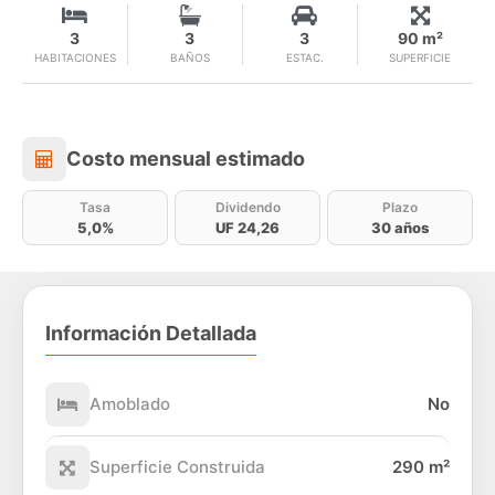
3
3
3
90 m²
HABITACIONES
BAÑOS
ESTAC.
SUPERFICIE
Costo mensual estimado
Costo mensual estimado
Tasa
Dividendo
Plazo
5,0%
UF 24,26
30 años
Información Detallada
Amoblado
No
Superficie Construida
290 m²