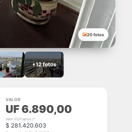
20 fotos
+12 fotos
VALOR
UF 6.890,00
Valor (CLP aprox.)*
$ 281.420.603