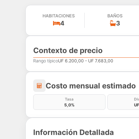
HABITACIONES
BAÑOS
4
3
Contexto de precio
Rango típico
UF 6.200,00 - UF 7.683,00
Costo mensual estima
Costo mensual estimado
Tasa
Di
5,0%
UF
Información Detallada