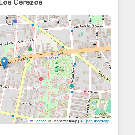
 Los Cerezos
Leaflet
|
© Openstreetmap | ©
OpenStreetMap