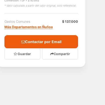
Conversión: 1 UF = $ 40.845
* Valor calculado a partir del valor original, solo referencial.
Gastos Comunes
$ 137.000
Más Departamentos en Ñuñoa
Contactar por Email
Guardar
Compartir