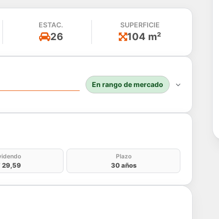
ESTAC.
SUPERFICIE
26
104 m²
En rango de mercado
do
videndo
Plazo
 29,59
30 años