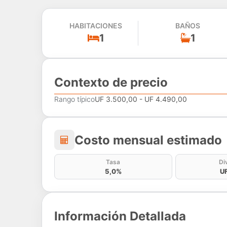
HABITACIONES
BAÑOS
1
1
Contexto de precio
Rango típico
UF 3.500,00 - UF 4.490,00
Costo mensual estima
Costo mensual estimado
Tasa
Di
5,0%
UF
Información Detallada