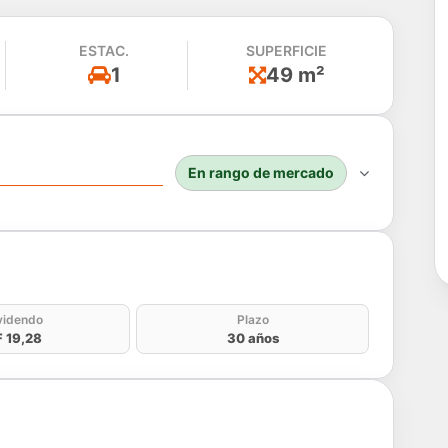
ESTAC.
SUPERFICIE
1
49 m²
En rango de mercado
do
videndo
Plazo
 19,28
30 años