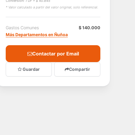
Conversión: 1 UF = $ 40.845
* Valor calculado a partir del valor original, solo referencial.
Gastos Comunes
$ 140.000
Más Departamentos en Ñuñoa
Contactar por Email
Guardar
Compartir