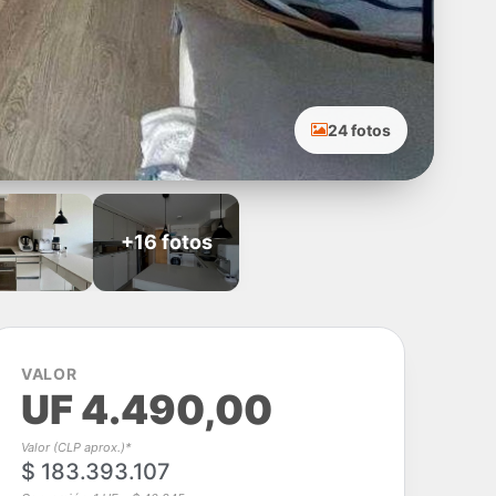
24 fotos
+16 fotos
VALOR
UF 4.490,00
Valor (CLP aprox.)*
$ 183.393.107