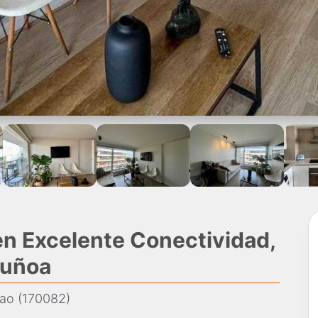
n Excelente Conectividad,
Ñuñoa
bao (170082)