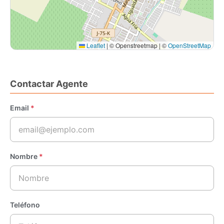
Leaflet
|
© Openstreetmap | ©
OpenStreetMap
Contactar Agente
Email
*
Nombre
*
Teléfono