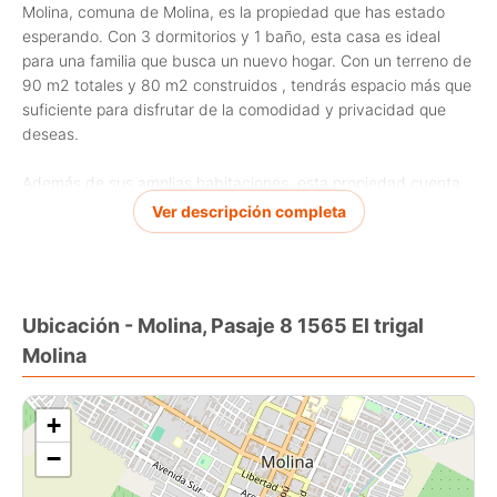
Molina, comuna de Molina, es la propiedad que has estado
esperando. Con 3 dormitorios y 1 baño, esta casa es ideal
para una familia que busca un nuevo hogar. Con un terreno de
90 m2 totales y 80 m2 construidos , tendrás espacio más que
suficiente para disfrutar de la comodidad y privacidad que
deseas.
Además de sus amplias habitaciones, esta propiedad cuenta
con una excelente ubicación cercana a colegios,
Ver descripción completa
supermercados y parques, lo que la convierte en una opción
perfecta para ti y tu familia. Por tan solo 60.000.000, podrás
adquirir esta hermosa casa y comenzar una nueva vida llena
de comodidades y alegrías.
Ubicación - Molina, Pasaje 8 1565 El trigal
Molina
No dejes pasar esta oportunidad única de tener la casa de tus
sueños. Contáctanos hoy mismo para programar una visita y
conocer más sobre este increíble inmueble. No te
+
arrepentirás!
Valor 60.000.000 + 2% Comision
−