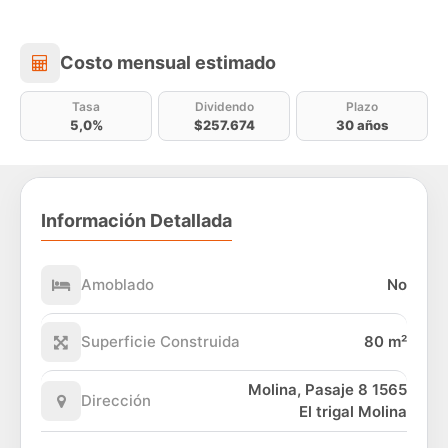
Costo mensual estimado
Costo mensual estimado
Tasa
Dividendo
Plazo
5,0%
$257.674
30 años
Información Detallada
Amoblado
No
Superficie Construida
80 m²
Molina, Pasaje 8 1565
Dirección
El trigal Molina