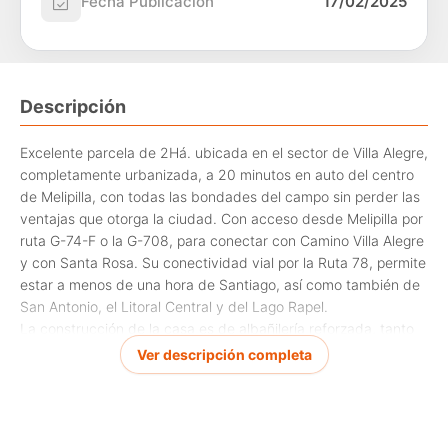
Fecha Publicación
17/02/2025
Descripción
Excelente parcela de 2Há. ubicada en el sector de Villa Alegre,
completamente urbanizada, a 20 minutos en auto del centro
de Melipilla, con todas las bondades del campo sin perder las
ventajas que otorga la ciudad. Con acceso desde Melipilla por
ruta G-74-F o la G-708, para conectar con Camino Villa Alegre
y con Santa Rosa. Su conectividad vial por la Ruta 78, permite
estar a menos de una hora de Santiago, así como también de
San Antonio, el Litoral Central y del Lago Rapel.
La construcción de la casa es de albañilería reforzada, tanto
en sus muros perimetrales como en las divisiones interiores,
Ver descripción completa
con una superficie de 122.25 M2. Sus vigas, tanto interiores
como exteriores son de roble, al igual que marcos y puertas.
Todas las ventanas son Termopanel de aluminio. El exterior
cuenta con dos terrazas techadas con vigas a la vista, en