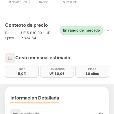
HABITACIONES
BAÑOS
SUPERFICIE
Contexto de precio
En rango de mercado
Rango
UF 5.019,00 - UF
típico
7.834,54
Costo mensual estimado
Costo mensual estimado
Tasa
Dividendo
Plazo
5,0%
UF 30,06
30 años
Información Detallada
Amoblado
No