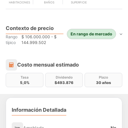
HABITACIONES
BAÑOS
SUPERFICIE
Contexto de precio
En rango de mercado
Rango
$ 106.000.000 - $
típico
144.999.502
Costo mensual estimado
Costo mensual estimado
Tasa
Dividendo
Plazo
5,0%
$493.876
30 años
Información Detallada
Amoblado
No