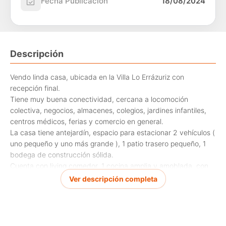
Fecha Publicación
18/08/2024
Descripción
Vendo linda casa, ubicada en la Villa Lo Errázuriz con
recepción final.
Tiene muy buena conectividad, cercana a locomoción
colectiva, negocios, almacenes, colegios, jardines infantiles,
centros médicos, ferias y comercio en general.
La casa tiene antejardín, espacio para estacionar 2 vehículos (
uno pequeño y uno más grande ), 1 patio trasero pequeño, 1
bodega de construcción sólida.
Cuenta con living comedor, 1 cocina amplia y amoblada, con
espacio para poner comedor de diario, 3 dormitorios ( 2 con
Ver descripción completa
clóset), 1 baño completo.
Tiene 4 ventiladores de aspas en el comedor y en todos los
dormitorios.
Entretecho espacioso para guardar cosas, piso de cerámico