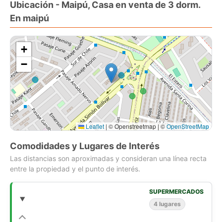
Ubicación - Maipú, Casa en venta de 3 dorm.
en el living comedor, cocina y baños.
En maipú
Piso flotante en los dormitorios.
No paga contribuciones y está completamente regularizada.
+
−
Leaflet
|
© Openstreetmap | ©
OpenStreetMap
Comodidades y Lugares de Interés
Las distancias son aproximadas y consideran una línea recta
entre la propiedad y el punto de interés.
SUPERMERCADOS
4 lugares