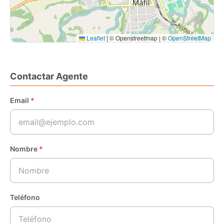
realidad tu sueño en el sur de Chile
🏠💚
Leaflet
|
© Openstreetmap | ©
OpenStreetMap
Contactar Agente
Email
*
Nombre
*
Teléfono