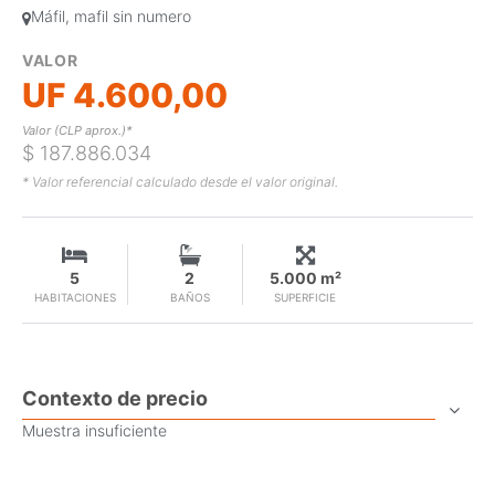
Máfil, mafil sin numero
VALOR
UF 4.600,00
Valor (CLP aprox.)*
$ 187.886.034
* Valor referencial calculado desde el valor original.
5
2
5.000 m²
HABITACIONES
BAÑOS
SUPERFICIE
Contexto de precio
Muestra insuficiente