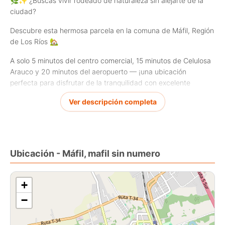
🌿✨
¿Buscas vivir rodeado de naturaleza sin alejarte de la
ciudad?
Descubre esta hermosa parcela en la comuna de Máfil, Región
de Los Ríos
🏡
A solo 5 minutos del centro comercial, 15 minutos de Celulosa
Arauco y 20 minutos del aeropuerto — ¡una ubicación
perfecta para disfrutar de la tranquilidad con excelente
conectividad!
🚗💨
Ver descripción completa
✔️
Terreno de 5.000 m²
✔️
Casa nueva de 200 m², moderna y lista para habitar
✔️
Entorno natural, ideal para quienes buscan paz y calidad
Ubicación - Máfil, mafil sin numero
de vida
🌳🌺
💰
Valor: 4.600 UF
+
−
Inversión, descanso o tu nuevo hogar… tú eliges
💫
📍
Contáctanos en Q&R Corredora de Propiedades y haz