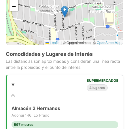
−
Muy cercana al metro Pajaritos, hay colegios y plazas en la
zona, ferias libres, comercio y transporte público. Barrio ideal
para vivir en familia.
Se acepta todo medio de pago.
No deje de visitar. Consultas al [Use el formulario de contacto
o los medios de contacto disponibles]
Leaflet
|
© Openstreetmap | ©
OpenStreetMap
Comisión corretaje 2% + impuestos
Comodidades y Lugares de Interés
Las distancias son aproximadas y consideran una línea recta
entre la propiedad y el punto de interés.
SUPERMERCADOS
4 lugares
Almacén 2 Hermanos
Adonai 146, Lo Prado
597 metros