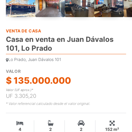
VENTA DE CASA
Casa en venta en Juan Dávalos
101, Lo Prado
Lo Prado, Juan Dávalos 101
VALOR
$ 135.000.000
Valor (UF aprox.)*
UF 3.305,20
* Valor referencial calculado desde el valor original.
4
2
2
152 m²