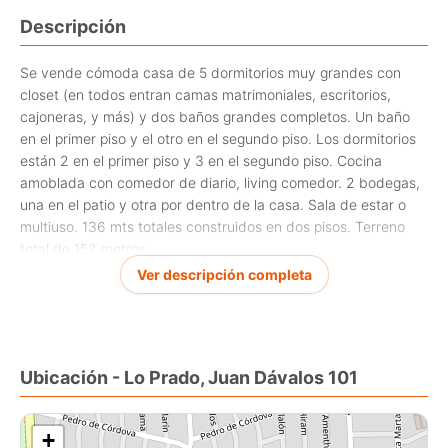
Descripción
Se vende cómoda casa de 5 dormitorios muy grandes con
closet (en todos entran camas matrimoniales, escritorios,
cajoneras, y más) y dos baños grandes completos. Un baño
en el primer piso y el otro en el segundo piso. Los dormitorios
están 2 en el primer piso y 3 en el segundo piso. Cocina
amoblada con comedor de diario, living comedor. 2 bodegas,
una en el patio y otra por dentro de la casa. Sala de estar o
multiuso. 136 mts totales construidos en dos pisos. Terreno
total de 152 metros.
Ampliaciones 100% regularizadas y la casa no tiene deuda de
Ver descripción completa
ningún tipo.
La casa original es de 1972, pero cuando se amplió se
reconstruyó totalmente, por lo tanto hoy toda la construcción
cumple con las normativas actuales y es de materiales
Ubicación - Lo Prado, Juan Dávalos 101
modernos. Techo con teja asfáltica, pisos interiores de
cerámica y laminados, paredes de baños revestidas de
cerámica, ventanales grandes que le otorgan excelente
+
iluminación natural.