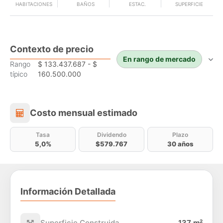
HABITACIONES
BAÑOS
ESTAC.
SUPERFICIE
Contexto de precio
En rango de mercado
Rango
$ 133.437.687 - $
típico
160.500.000
Costo mensual estimado
Costo mensual estimado
Tasa
Dividendo
Plazo
5,0%
$579.767
30 años
Información Detallada
Superficie Construida
137 m²