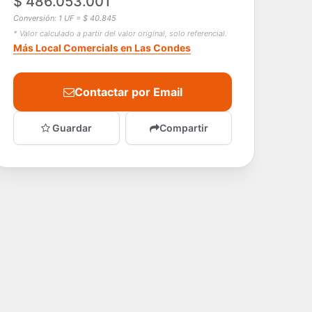
$ 486.053.001
Conversión: 1 UF = $ 40.845
* Valor calculado a partir del valor original, solo referencial.
Más Local Comercials en Las Condes
Contactar por Email
Guardar
Compartir