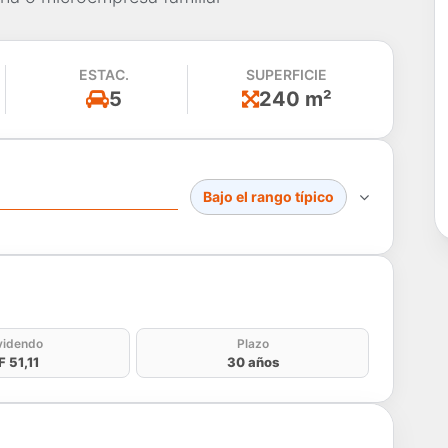
ESTAC.
SUPERFICIE
5
240 m²
Bajo el rango típico
do
videndo
Plazo
F 51,11
30 años