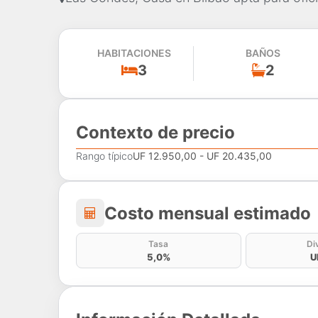
HABITACIONES
BAÑOS
3
2
Contexto de precio
Rango típico
UF 12.950,00 - UF 20.435,00
Costo mensual estima
Costo mensual estimado
Tasa
Di
5,0%
U