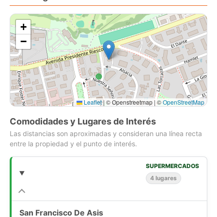
Amplia cocina equipada,
+
Habitación y baño de servicio
Lavadero
−
Puerta y ascensor de servicio
3 estacionamientos
1 bodega
Leaflet
|
© Openstreetmap | ©
OpenStreetMap
Para mas info
Laura Pearson [Use el formulario de contacto o los medios de
Comodidades y Lugares de Interés
contacto disponibles]
Las distancias son aproximadas y consideran una línea recta
entre la propiedad y el punto de interés.
SUPERMERCADOS
4 lugares
San Francisco De Asis