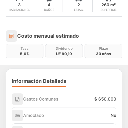
3
4
2
260 m²
HABITACIONES
BAÑOS
ESTAC.
SUPERFICIE
Costo mensual estimado
Costo mensual estimado
Tasa
Dividendo
Plazo
5,0%
UF 90,19
30 años
Información Detallada
Gastos Comunes
$ 650.000
Amoblado
No