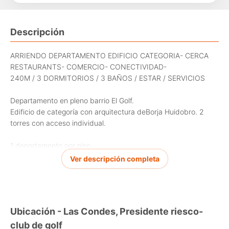
Descripción
ARRIENDO DEPARTAMENTO EDIFICIO CATEGORIA- CERCA
RESTAURANTS- COMERCIO- CONECTIVIDAD-
240M / 3 DORMITORIOS / 3 BAÑOS / ESTAR / SERVICIOS
Departamento en pleno barrio El Golf.
Edificio de categoría con arquitectura deBorja Huidobro. 2
torres con acceso individual.
1 departamento por piso
Ascensor llega al departamento teniendo doble seguridad y
Ver descripción completa
privacidad
Hall de entrada
Gran living y comedor con salida a terraza
Sala de estar con salida a terraza
Ubicación - Las Condes, Presidente riesco-
3 habitaciones dos en suite + 1 baño completo / Habitación
club de golf
principal independiente